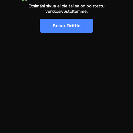
Etsimäsi sivua ei ole tai se on poistettu
verkkosivustoltamme.
Selaa
Driffle