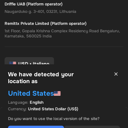
Driffle UAB (Platform operator)
Naugarduko g. 3-401, 03231, Lithuania
Remittx Private Limited (Platform operator)
1st Floor, Gopala Krishna Complex Residency Road Bengaluru,
Karnataka, 560025 India
USD
•
Italiano
We have detected your
location as
Termini e Condizioni
United States
politica sulla riservatezza
Politica di rimborso
Language
:
English
Preferenze di consenso
Currency
:
United States Dollar
(US$)
VENDUTO DA INSTANT CODES
OFFERTA IN EVIDENZA
Do you want to use the local version of the site?
US$ 9.84