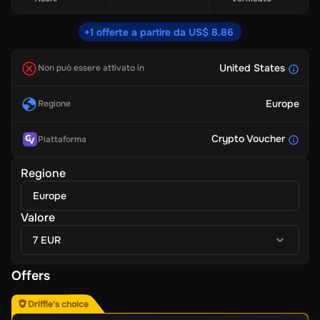
+1 offerte a partire da US$ 8.86
United States
Non può essere attivato in
Europe
Regione
Crypto Voucher
Piattaforma
Regione
Europe
Valore
7 EUR
Offers
Driffle's choice