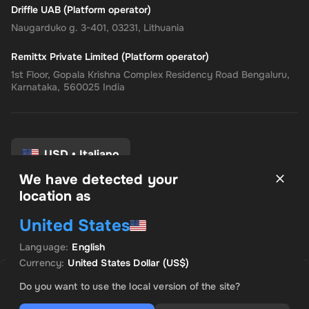
Driffle UAB (Platform operator)
Naugarduko g. 3-401, 03231, Lithuania
Remittx Private Limited (Platform operator)
1st Floor, Gopala Krishna Complex Residency Road Bengaluru,
Karnataka, 560025 India
USD
•
Italiano
We have detected your
location as
Termini e Condizioni
United States
politica sulla riservatezza
Politica di rimborso
Language
:
English
Preferenze di consenso
Currency
:
United States Dollar
(US$)
VENDUTO DA INSTANT CODES
OFFERTA IN EVIDENZA
Do you want to use the local version of the site?
US$ 8.56