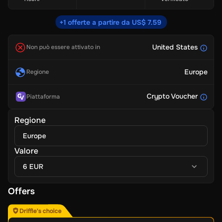
+1 offerte a partire da US$ 7.59
United States
Non può essere attivato in
Europe
Regione
Crypto Voucher
Piattaforma
Regione
Europe
Valore
6 EUR
Offers
Driffle's choice