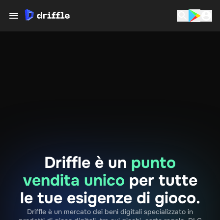
Driffle è un
punto
vendita unico
per tutte
le tue esigenze di gioco.
Driffle è un mercato dei beni digitali specializzato in