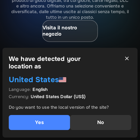
prodotti di gioco digitali, tra cui giochi, carte regalo, DLC
e altro ancora. Offriamo una selezione conveniente e
diversificata, dalle ultime uscite ai classici senza tempo, il
tutto in un unico posto.
Visita il nostro
negozio
We have detected your
location as
United States
Language
:
English
Currency
:
United States Dollar
(US$)
Do you want to use the local version of the site?
Yes
No