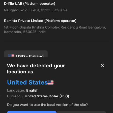
Driffle UAB (Platform operator)
Naugarduko g. 3-401, 03231, Lithuania
Remittx Private Limited (Platform operator)
1st Floor, Gopala Krishna Complex Residency Road Bengaluru,
Karnataka, 560025 India
USD
•
Italiano
We have detected your
location as
Termini e Condizioni
United States
politica sulla riservatezza
Politica di rimborso
Language
:
English
Preferenze di consenso
Currency
:
United States Dollar
(US$)
VENDUTO DA INSTANT CODES
OFFERTA IN EVIDENZA
Do you want to use the local version of the site?
US$ 845.42