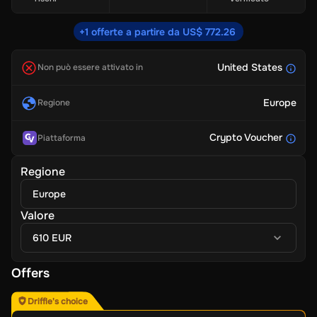
+1 offerte a partire da US$ 772.26
United States
Non può essere attivato in
Europe
Regione
Crypto Voucher
Piattaforma
Regione
Europe
Valore
610 EUR
Offers
Driffle's choice