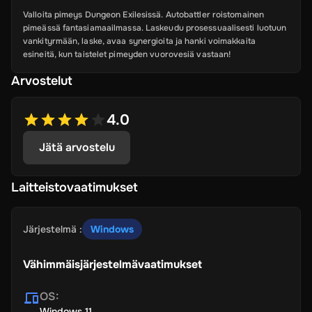
Valloita pimeys Dungeon Exilesissä. Autobattler roistomainen
pimeässä fantasiamaailmassa. Laskeudu prosessuaalisesti luotuun
vankityrmään, laske, avaa synergioita ja hanki voimakkaita
esineitä, kun taistelet pimeyden vuorovesiä vastaan!
Arvostelut
4.0
Jätä arvostelu
Laitteistovaatimukset
Järjestelmä
:
Windows
Vähimmäisjärjestelmävaatimukset
OS
:
Windows 11