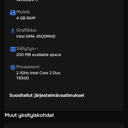
Muisti
:
4 GB RAM
Grafiikka
:
Intel GMA 4500MHD
Säilytys-
:
200 MB available space
Prosessori
:
2.1GHz Intel Core 2 Duo
T6500
Suositellut järjestelmävaatimukset
Muut yksityiskohdat