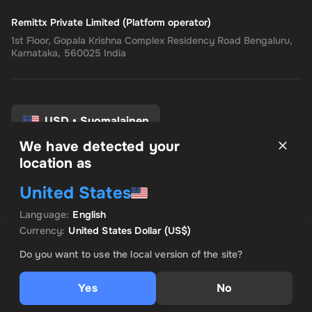
Remittx Private Limited (Platform operator)
1st Floor, Gopala Krishna Complex Residency Road Bengaluru,
Karnataka, 560025 India
USD
•
Suomalainen
We have detected your
location as
Käyttöehdot
United States
Tietosuojakäytäntö
Palautusoikeus
Language
:
English
Suostumusasetukset
Currency
:
United States Dollar
(US$)
Voi ei. Tuote on loppuunmyyty
Do you want to use the local version of the site?
Ilmoita minulle, kun tämä tuote tulee saataville
Yes
No
Ilmoita minulle