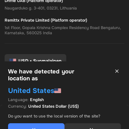
Driffle UAB (Platform operator)
Naugarduko g. 3-401, 03231, Lithuania
Remittx Private Limited (Platform operator)
1st Floor, Gopala Krishna Complex Residency Road Bengaluru,
Karnataka, 560025 India
USD
•
Suomalainen
We have detected your
location as
Käyttöehdot
United States
Tietosuojakäytäntö
Palautusoikeus
Language
:
English
Suostumusasetukset
Currency
:
United States Dollar
(US$)
MYYJÄ: AVG ULTIMATE
ESITTELY TARJOUS
Do you want to use the local version of the site?
US$ 11.31