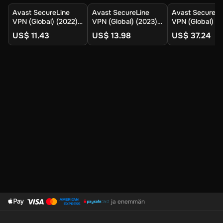
Avast SecureLine
Avast SecureLine
Avast SecureLi
VPN (Global) (2022) -
VPN (Global) (2023) -
VPN (Global) (2
10 Devices 1 Year -
10 Devices 2 Years -
10 Devices 3 Ye
US$ 11.43
US$ 13.98
US$ 37.24
Digital Key
Digital Key
Digital Key
ja enemmän