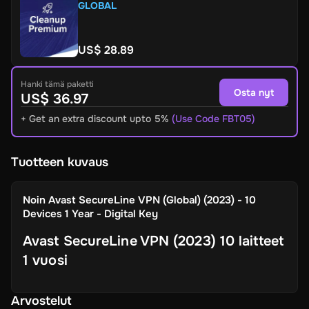
GLOBAL
US$ 28.89
Hanki tämä paketti
Osta nyt
US$ 36.97
+ Get an extra discount upto 5%
(Use Code FBT05)
Tuotteen kuvaus
Noin
Avast SecureLine VPN (Global) (2023) - 10
Devices 1 Year - Digital Key
Avast SecureLine VPN (2023) 10 laitteet
1 vuosi
Arvostelut