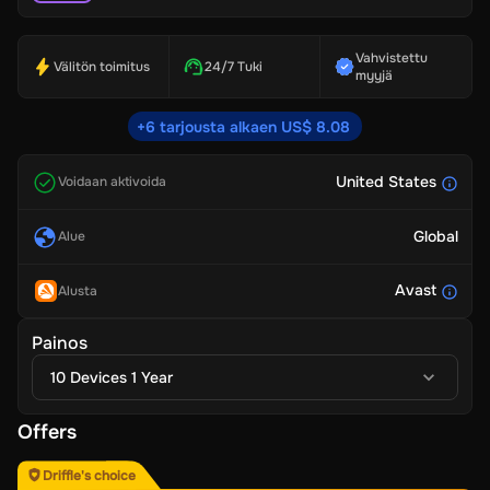
Vahvistettu
Välitön toimitus
24/7 Tuki
myyjä
+6 tarjousta alkaen US$ 8.08
United States
Voidaan aktivoida
Global
Alue
Avast
Alusta
Painos
10 Devices 1 Year
Offers
Driffle's choice