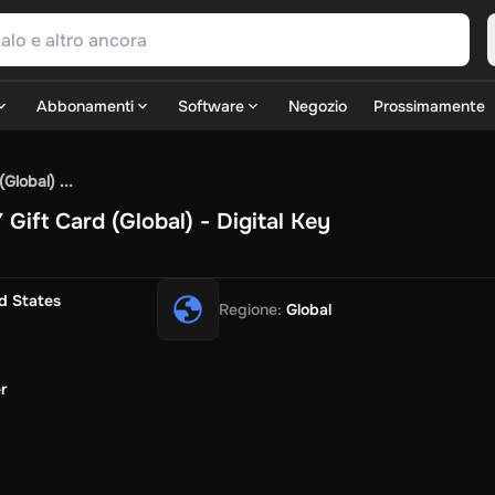
Abbonamenti
Software
Negozio
Prossimamente
SN Games
GOG.com
Ubisoft Connect Games
Rockstar
View A
lobal) ...
ulation
Sports
Strategy
TPS
Massively Multiplayer
FPS
Hack & 
ift Card (Global) - Digital Key
Fire Diamonds
Fortnite V-Bucks
Minecraft: Minecoins Pack
P
Play
View All
ouse Flipper
Planet Zoo
Age of Empires
View All
Silent Hill F
G
d States
Regione
:
Global
TV Now
Game World
Thalia
JB HI-FI
IMVU
Rakuten Kobo
Le
SOS
Primark
Zalando
Christ
Intersport
Tchibo
Otto
Kaufland
Pen
Uber Eats
Coles
BWS
Dan Murphy's
Hey You
Rappi
McDonald'
r
nt
Hotels.com
Uber
Webjet
TripGift
Accor
Flight Centre
Expedia
i
Ernstings Family
Foot Locker
Macpac
Centauro
Netshoes
Ga
o-Optik
Sephora
Blys
Endota
Nykaa
The Body Shop
Apollo Ph
xepin
Rewarble
CashtoCode
JCB Premo
GoCash
Obucks
Paysa