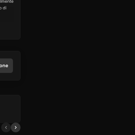
ilmente
o di
 di una
stro
ione
siasi
iniziare
ni