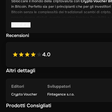
Sbloccare il mondo della criptovaluta con
Crypto Voucher Bit
in Bitcoin. Perfetto sia per i principianti che per gli investito
Bitcoin senza le complessità dei tradizionali scambi di cri
proprie risorse digitali, questo voucher fornisce flessibilità e 
Leggi di più
Caratteristiche chiave
Recensioni
Accesso immediato Bitcoin
: Converti rapidamente il tuo
configurazione del portafoglio crypto.
Transazioni sicure:
Ogni voucher è protetto con funzionali
4.0
investimento è assicurato.
Flessibile e conveniente:
Non c'è bisogno di conti bancari 
Altri dettagli
momento, con pochi clic.
Perfetto per Regalare
: Rende un regalo pensieroso e inno
Editori
Sviluppatori
a investire.
Crypto Voucher
Fintegence s.r.o.
Nessuna tariffa nascosta
: Struttura a pagamento traspar
esattamente quello che paghi.
Prodotti Consigliati