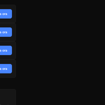
a ora
a ora
a ora
a ora