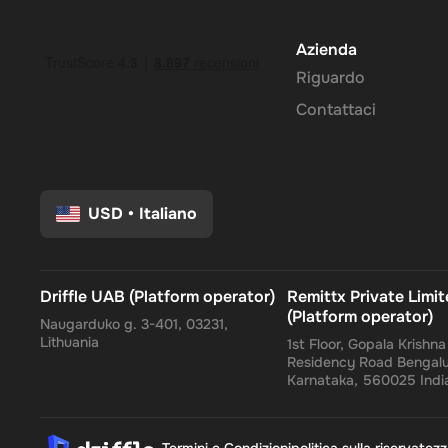
Azienda
Riguardo
Contattaci
USD
•
Italiano
Driffle UAB (Platform operator)
Remittx Private Limi
(Platform operator)
Naugarduko g. 3-401, 03231,
Lithuania
1st Floor, Gopala Krishn
Residency Road Bengalu
Karnataka, 560025 Indi