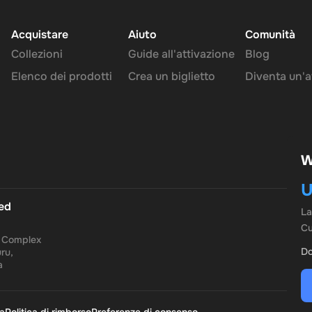
Acquistare
Aiuto
Comunità
Collezioni
Guide all'attivazione
Blog
Elenco dei prodotti
Crea un biglietto
Diventa un'af
W
U
ted
L
Cu
a Complex
Do
ru,
a