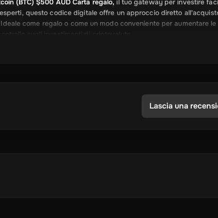
coin (BTC) $500 AUD Carta regalo,
il tuo gateway per investire fac
ri esperti, questo codice digitale offre un approccio diretto all'acquist
pto. Ideale come regalo o come un modo conveniente per aumentare le
controllo sugli investimenti di criptovaluta.
$500 AUD
in Bitcoin a tassi di cambio competitivi senza la necessità
tà di sicurezza avanzate, assicurando che l'acquisto è sicuro e il vo
Lascia una recens
o di assegni di credito. Acquista e riscatta in tutto il mondo, in qual
vativo per coloro che sono interessati a criptovalute o cercando di 
ente senza costi nascosti. Paga esattamente quello che vedi e ottie