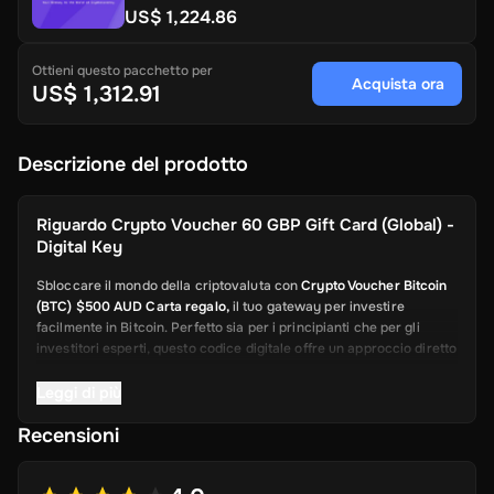
US$ 1,224.86
Ottieni questo pacchetto per
Acquista ora
US$ 1,312.91
Descrizione del prodotto
Riguardo
Crypto Voucher 60 GBP Gift Card (Global) -
Digital Key
Sbloccare il mondo della criptovaluta con
Crypto Voucher Bitcoin
(BTC) $500 AUD Carta regalo,
il tuo gateway per investire
facilmente in Bitcoin. Perfetto sia per i principianti che per gli
investitori esperti, questo codice digitale offre un approccio diretto
all'acquisto di Bitcoin senza le complessità dei tradizionali scambi
di cripto. Ideale come regalo o come un modo conveniente per
Leggi di più
aumentare le proprie risorse digitali, questo voucher fornisce
Recensioni
flessibilità e controllo sugli investimenti di criptovaluta.
Caratteristiche chiave