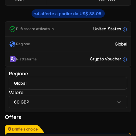
+4 offerte a partire da US$ 88.05
United States
Può essere attivato in
Global
Regione
Crypto Voucher
Piattaforma
Regione
Global
Valore
60 GBP
Offers
Driffle's choice