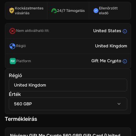
Kockázatmentes
Ellenőrzött
24/7 Támogatás
vásárlás
eladó
United States
Nem aktiválható itt:
United Kingdom
Régió
Gift Me Crypto
Platform
Régió
United Kingdom
Érték
560 GBP
Termékleírás
Névjegy
Gift Me Crypto 560 GBP Gift Card (United