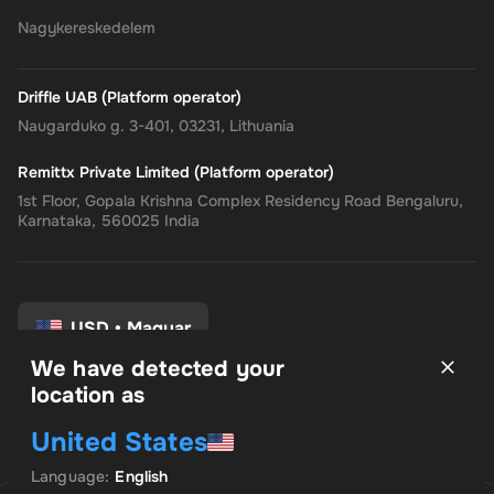
Nagykereskedelem
Driffle UAB (Platform operator)
Naugarduko g. 3-401, 03231, Lithuania
Remittx Private Limited (Platform operator)
1st Floor, Gopala Krishna Complex Residency Road Bengaluru,
Karnataka, 560025 India
USD
•
Magyar
We have detected your
location as
Felhasználási feltételek
United States
Adatvédelmi irányelvek
Pénzvisszatérítési eljárás
Language
:
English
Hozzájárulási beállítások