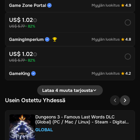
Game Zone Portal
Myyjän luokitus
4.9
US$ 1.02
US$ 5.77
~ 82%
GamingImperium
Myyjän luokitus
4.8
US$ 1.02
US$ 5.77
~ 82%
GameKing
Myyjän luokitus
4.2
Lataa 4 muuta tarjousta
Usein Ostettu Yhdessä
Dungeons 3 - Famous Last Words DLC
(Global) (PC / Mac / Linux) - Steam - Digital
Key
GLOBAL