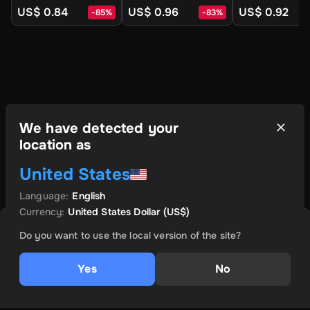
DLC (Global) (PC /
(Global) (PC / Mac /
(Global) (PC / 
US$ 0.84
US$ 0.96
US$ 0.92
-
85
%
-
83
%
Mac / Linux) - Steam
Linux) - Steam -
Linux) - Steam 
- Digital Key
Digital Key
Digital Key
We have detected your
location as
United States
Language
:
English
Currency
:
United States Dollar
(US$)
MYYJÄ: PREPAIDGO
Save
8
% with
Plus
ESITTELY TARJOUS
Do you want to use the local version of the site?
US$ 2.82
US$ 3.06
Yes
No
Lisää ostoskoriin