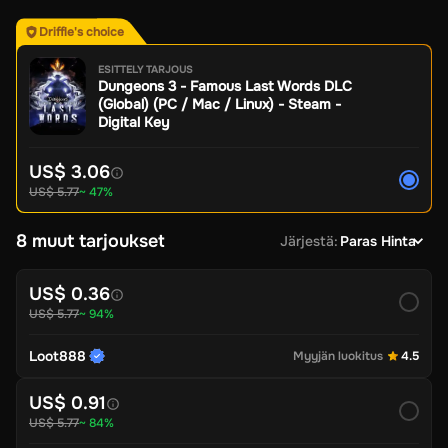
Driffle's choice
ESITTELY TARJOUS
Dungeons 3 - Famous Last Words DLC
(Global) (PC / Mac / Linux) - Steam -
Digital Key
US$ 3.06
US$ 5.77
~ 47%
8 muut tarjoukset
Järjestä
:
Paras Hinta
US$ 0.36
US$ 5.77
~ 94%
Loot888
Myyjän luokitus
4.5
US$ 0.91
US$ 5.77
~ 84%