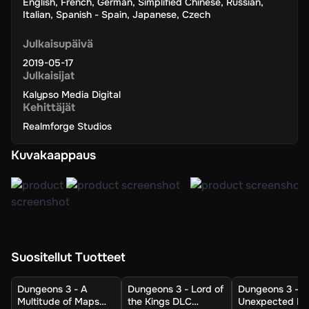
English
,
French
,
German
,
Simplified Chinese
,
Russian
,
Italian
,
Spanish - Spain
,
Japanese
,
Czech
Julkaisupäivä
2019-05-17
Julkaisijat
Kalypso Media Digital
Kehittäjät
Realmforge Studios
Kuvakaappaus
Suositellut Tuotteet
Dungeons 3 - A
Dungeons 3 - Lord of
Dungeons 3 - A
Multitude of Maps
the Kings DLC
Unexpected D