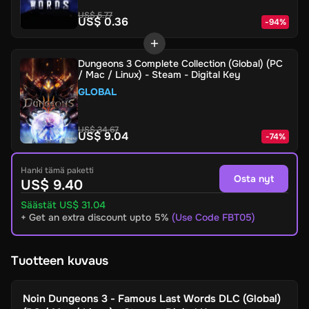
US$ 5.77
US$ 0.36
-
94
%
Dungeons 3 Complete Collection (Global) (PC
/ Mac / Linux) - Steam - Digital Key
GLOBAL
US$ 34.67
US$ 9.04
-
74
%
Hanki tämä paketti
Osta nyt
US$ 9.40
Säästät US$ 31.04
+ Get an extra discount upto 5%
(Use Code FBT05)
Tuotteen kuvaus
Noin
Dungeons 3 - Famous Last Words DLC (Global)