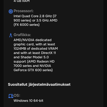
4 GB RAM
Prosessori
:
Intel Quad Core 2.8 GHz (i7
900 series) or 3.5 GHz AMD
(FX 6000 series)
Grafiikka
:
AMD/NVIDIA dedicated
graphic card, with at least
1024MB of dedicated VRAM
and with at least DirectX 11
and Shader Model 5.0
support (AMD Radeon HD
7000 series and NVIDIA
GeForce GTX 600 series)
Suositellut järjestelmävaatimukset
OS
:
Windows 10 64-bit