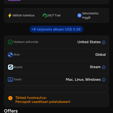
Vahvistettu
Välitön toimitus
24/7 Tuki
myyjä
+8 tarjousta alkaen US$ 0.36
United States
Voidaan aktivoida
Global
Alue
Steam
Alusta
Mac
, Linux
, Windows
Toimii
Tärkeä huomautus
:
Peruspeli vaaditaan pelatakseen!
Offers