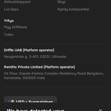
Aktivointioppaat
Blogi
Luo lippu
Ryhdy kumppaniksi
Yritys
Myy Drifflessä
Tukku
Driffle UAB (Platform operator)
Naugarduko g. 3-401, 03231, Lithuania
Remittx Private Limited (Platform operator)
1st Floor, Gopala Krishna Complex Residency Road Bengaluru,
Karnataka, 560025 India
USD
•
Suomalainen