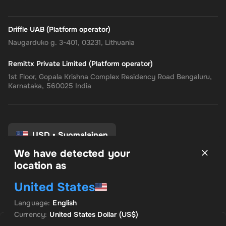
Driffle UAB (Platform operator)
Naugarduko g. 3-401, 03231, Lithuania
Remittx Private Limited (Platform operator)
1st Floor, Gopala Krishna Complex Residency Road Bengaluru,
Karnataka, 560025 India
USD
•
Suomalainen
We have detected your
location as
Käyttöehdot
United States
Tietosuojakäytäntö
Palautusoikeus
Language
:
English
Suostumusasetukset
Currency
:
United States Dollar
(US$)
MYYJÄ: GAMING EMPIRE