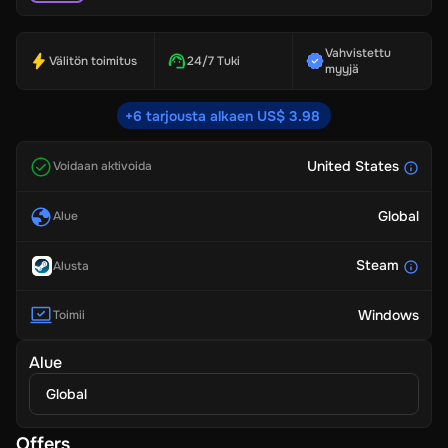
Vahvistettu
Välitön toimitus
24/7 Tuki
myyjä
+6 tarjousta alkaen US$ 3.98
United States
Voidaan aktivoida
Global
Alue
Steam
Alusta
Windows
Toimii
Alue
Global
Offers