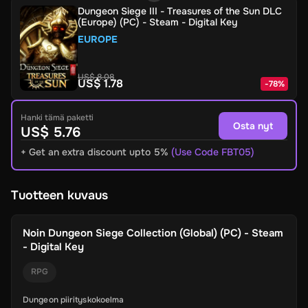
Dungeon Siege III - Treasures of the Sun DLC
(Europe) (PC) - Steam - Digital Key
EUROPE
US$ 8.08
US$ 1.78
-
78
%
Hanki tämä paketti
Osta nyt
US$ 5.76
+ Get an extra discount upto 5%
(Use Code FBT05)
Tuotteen kuvaus
Noin
Dungeon Siege Collection (Global) (PC) - Steam
- Digital Key
RPG
Dungeon piirityskokoelma