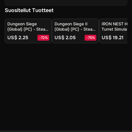
Suositellut Tuotteet
Dungeon Siege
Dungeon Siege II
IRON NEST He
(Global) (PC) - Steam
(Global) (PC) - Steam
Turret Simulato
- Digital Key
- Digital Key
(Europe) (PC) -
US$ 2.25
US$ 2.05
US$ 19.21
-
72
%
-
75
%
Steam - Digital