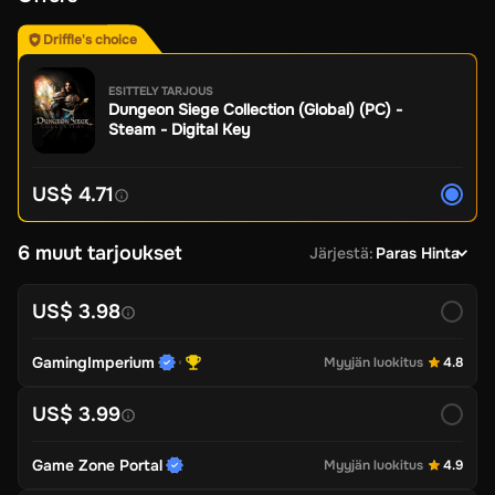
Driffle's choice
ESITTELY TARJOUS
Dungeon Siege Collection (Global) (PC) -
Steam - Digital Key
US$ 4.71
6 muut tarjoukset
Järjestä
:
Paras Hinta
US$ 3.98
GamingImperium
Myyjän luokitus
4.8
US$ 3.99
Game Zone Portal
Myyjän luokitus
4.9