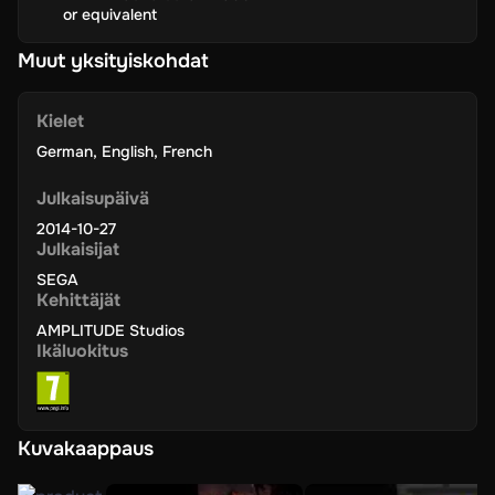
or equivalent
Muut yksityiskohdat
Kielet
German
,
English
,
French
Julkaisupäivä
2014-10-27
Julkaisijat
SEGA
Kehittäjät
AMPLITUDE Studios
Ikäluokitus
Kuvakaappaus