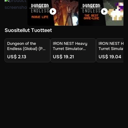
Suositellut Tuotteet
Dungeon of the
IRON NEST Heavy
IRON NEST He
Endless (Global) (PC
Turret Simulator
Turret Simulato
/ Mac) - Steam -
(Europe) (PC) -
(Global) (PC) -
US$ 2.13
US$ 19.21
US$ 19.04
Digital Key
Steam - Digital Key
- Digital Key