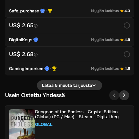
Safe_purchase
Myyjän luokitus
4.3
US$ 2.65
DigitalKeys
Myyjän luokitus
4.9
US$ 2.68
GamingImperium
Myyjän luokitus
4.8
Lataa 5 muuta tarjousta
Usein Ostettu Yhdessä
Dungeon of the Endless - Crystal Edition
(Global) (PC / Mac) - Steam - Digital Key
GLOBAL