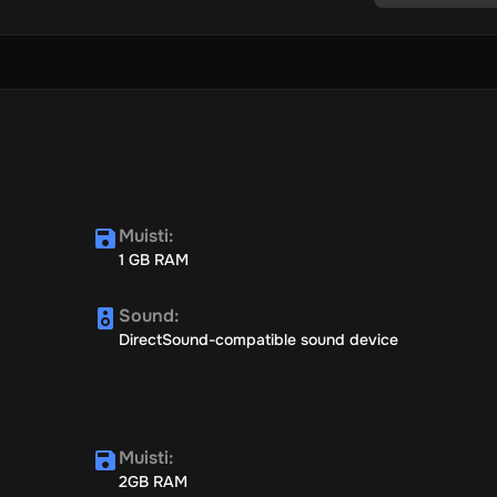
Muisti
:
1 GB RAM
Sound
:
DirectSound-compatible sound device
Muisti
:
2GB RAM