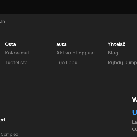
män
Osta
auta
Yhteisö
Kokoelmat
Aktivointioppaat
Blogi
Tuotelista
Luo lippu
Ryhdy kump
W
U
ted
L
Cu
a Complex