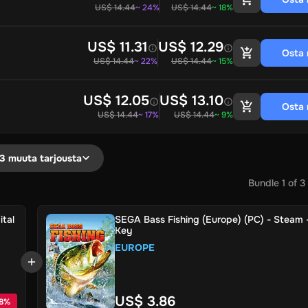
US$ 14.44
~ 24%
US$ 14.44
~ 18%
US$ 11.31
US$ 12.29
Osta 
US$ 14.44
~ 22%
US$ 14.44
~ 15%
US$ 12.05
US$ 13.10
Osta 
US$ 14.44
~ 17%
US$ 14.44
~ 9%
3 muuta tarjousta
Bundle
1
of
3
ital
SEGA Bass Fishing (Europe) (PC) - Steam -
Key
EUROPE
US$ 3.86
8
%