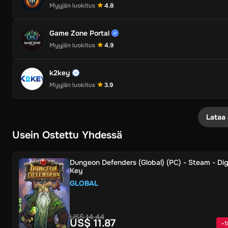
Myyjän luokitus
4.8
Game Zone Portal
Myyjän luokitus
4.9
k2key
Myyjän luokitus
3.9
Lataa 
Usein Ostettu Yhdessä
Dungeon Defenders (Global) (PC) - Steam - Dig
Key
GLOBAL
US$ 14.44
US$ 11.87
-
1