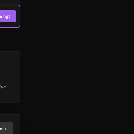
a nyt
sive
elu