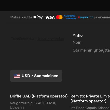
Maksa kautta
ja enem
Yhtiö
Noin
Ota meihin yhteyttä
USD
•
Suomalainen
Driffle UAB (Platform operator)
Remittx Private Limi
(Platform operator)
Naugarduko g. 3-401, 03231,
Lithuania
1st Floor, Gopala Krishn