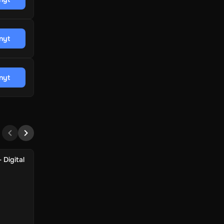
nyt
nyt
 Digital