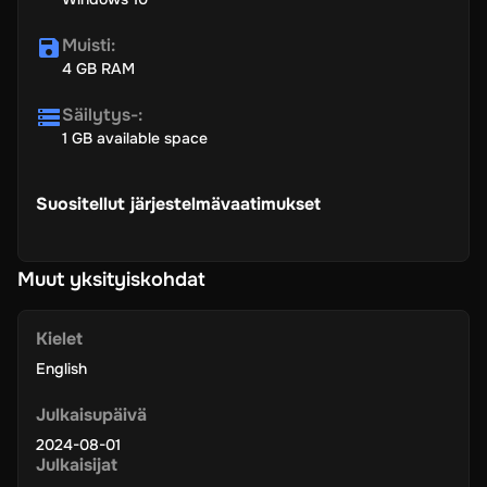
Muisti
:
4 GB RAM
Säilytys-
:
1 GB available space
Suositellut järjestelmävaatimukset
Muut yksityiskohdat
Kielet
English
Julkaisupäivä
2024-08-01
Julkaisijat