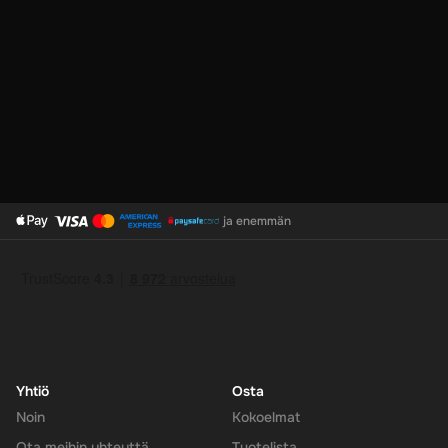
ja enemmän
Yhtiö
Osta
Noin
Kokoelmat
Ota meihin yhteyttä
Tuotelista