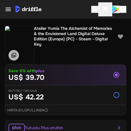
Atelier Yumia The Alchemist of Memories
& the Envisioned Land Digital Deluxe
Edition (Europe) (PC) - Steam - Digital
Key
Save
6
% with
plus
US$ 39.70
ESITTELY TARJOUS
US$ 42.22
HINTA EI LOPULLINEN
Tutustu Plus etuihin