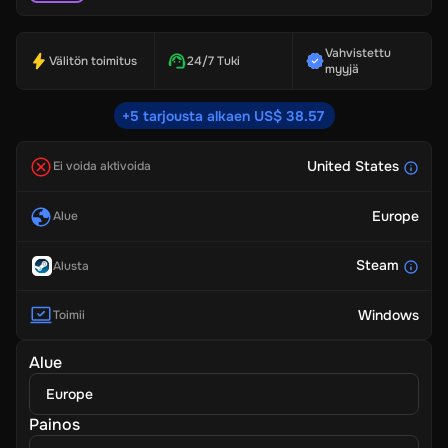
Vahvistettu
Välitön toimitus
24/7 Tuki
myyjä
+5 tarjousta alkaen US$ 38.57
United States
Ei voida aktivoida
Europe
Alue
Steam
Alusta
Windows
Toimii
Alue
Europe
Painos