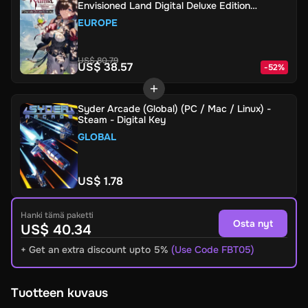
Envisioned Land Digital Deluxe Edition
(Europe) (PC) - Steam - Digital Key
EUROPE
US$ 80.79
US$ 38.57
-
52
%
Syder Arcade (Global) (PC / Mac / Linux) -
Steam - Digital Key
GLOBAL
US$ 1.78
Hanki tämä paketti
Osta nyt
US$ 40.34
+ Get an extra discount upto 5%
(Use Code FBT05)
Tuotteen kuvaus