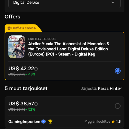
Digital Deluxe
Offers
Driffle's choice
ESITTELY TARJOUS
Atelier Yumia The Alchemist of Memories &
the Envisioned Land Digital Deluxe Edition
(Europe) (PC) - Steam - Digital Key
US$ 42.22
US$ 80.79
~ 48%
5 muut tarjoukset
Järjestä
:
Paras Hinta
US$ 38.57
US$ 80.79
~ 52%
GamingImperium
Myyjän luokitus
4.8