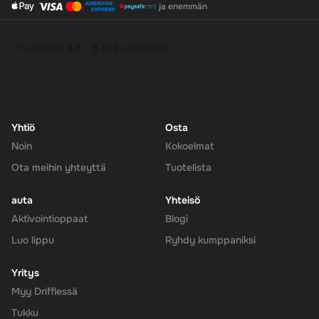
ja enemmän
digitaalinen avain voidaan aktivoida vain Euroopan alueella.
Yhtiö
Osta
Noin
Kokoelmat
Ota meihin yhteyttä
Tuotelista
auta
Yhteisö
Aktivointioppaat
Blogi
Luo lippu
Ryhdy kumppaniksi
Yritys
Myy Drifflessä
Tukku