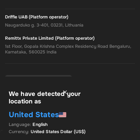
Driffle UAB (Platform operator)
Naugarduko g. 3-401, 03231, Lithuania
Remittx Private Limited (Platform operator)
1st Floor, Gopala Krishna Complex Residency Road Bengaluru,
Karnataka, 560025 India
USD
•
Suomalainen
We have detected your
location as
Käyttöehdot
United States
Tietosuojakäytäntö
Palautusoikeus
Language
:
English
Suostumusasetukset
Currency
:
United States Dollar
(US$)
MYYJÄ: GAMING EMPIRE