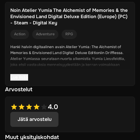
Noin
Atelier Yumia The Alchemist of Memories & the
Envisioned Land Digital Deluxe Edition (Europe) (PC)
- Steam - Digital Key
Action
Adventure
RPG
Hanki halvin digitaalinen avain Atelier Yumia: The Alchemist of
Memories & Envisioned Land Digital Deluxe Editioniin Drifflessa.
Atelier Yumiassa seurataan nuorta alkemistia Yumia Liessfeldtia,
joka etsii vastauksia menneisyydestään ja kerran voimakkaan
imperiumin mysteereistä. Vuosisatoja sitten Aladissian valtakunta
kukoisti alkemialla, mutta äkillinen katastrofi tuhosi sen, jättäen
Lue lisää
alkemian pelätyksi ja kielletyksi. Nyt, Yumia lähtee matkalle
Arvostelut
tutkimattomalle maalle päättäen oppia totuuden. Kun tutkit,
taistelet ja askartelet, paljastat kadonneen sivilisaation historian ja
päätät itse alkemian tulevaisuudesta.
4.0
Tämä Deluxe-versio sisältää:
Jätä arvostelu
Pääpeli
Muut yksityiskohdat
Atelier Yumia - Värikäs kokoelma