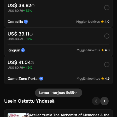
US$ 38.82
US$ 80.79
~ 52%
Codezilla
Myyjän luokitus
4.0
US$ 39.11
US$ 80.79
~ 52%
Kinguin
Myyjän luokitus
4.6
US$ 41.04
US$ 80.79
~ 49%
Game Zone Portal
Myyjän luokitus
4.9
Lataa 1 tarjous lisää
Usein Ostettu Yhdessä
Atelier Yumia The Alchemist of Memories & the