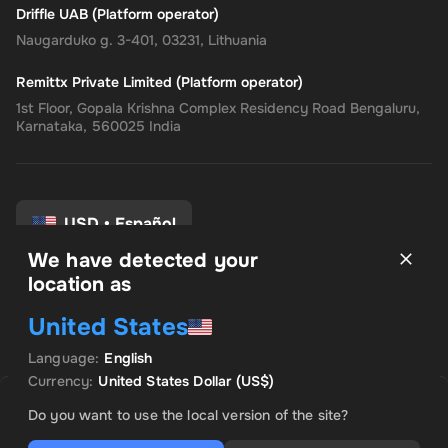
Driffle UAB (Platform operator)
Naugarduko g. 3-401, 03231, Lithuania
Remittx Private Limited (Platform operator)
1st Floor, Gopala Krishna Complex Residency Road Bengaluru,
Karnataka, 560025 India
USD
•
Español
We have detected your
location as
Términos y condiciones
United States
política de privacidad
Politica de reembolso
Language
:
English
Preferencias de consentimiento
Currency
:
United States Dollar
(US$)
VENDIDO POR INSTANT CODES
OFERTA DESTACADA
Do you want to use the local version of the site?
US$ 1,284.45