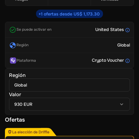
+1 ofertas desde US$ 1,173.30
United States
Se puede activar en
Global
Región
Crypto Voucher
Plataforma
Región
Global
Valor
930 EUR
Ofertas
La elección de Driffle