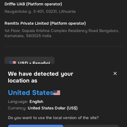
Driffle UAB (Platform operator)
Naugarduko g. 3-401, 03231, Lithuania
Remittx Private Limited (Platform operator)
1st Floor, Gopala Krishna Complex Residency Road Bengaluru,
Karnataka, 560025 India
USD
•
Español
We have detected your
location as
Términos y condiciones
United States
política de privacidad
Politica de reembolso
Language
:
English
Preferencias de consentimiento
Currency
:
United States Dollar
(US$)
VENDIDO POR INSTANT CODES
OFERTA DESTACADA
Do you want to use the local version of the site?
US$ 11.06