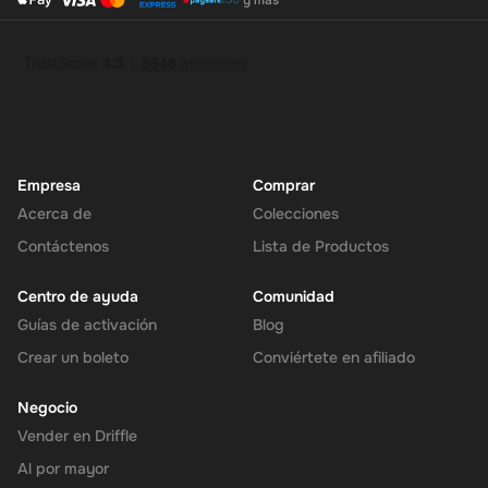
Redeem y Depósito
: Una vez verificada, el importe de su vale
será convertido a Bitcoin en el tipo de cambio actual y
depositado en su billetera.
Experimente el futuro de la inversión con el
Crypto Voucher Bitcoin
(BTC) $500 AUD Tarjeta de regalo.
Fácil, seguro y derecho a su
alcance.
Nota
: Este código digital sólo se puede activar en el
Australia
región.
Empresa
Comprar
Acerca de
Colecciones
Contáctenos
Lista de Productos
Centro de ayuda
Comunidad
Guías de activación
Blog
Crear un boleto
Conviértete en afiliado
Negocio
Vender en Driffle
Al por mayor