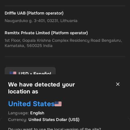
Driffle UAB (Platform operator)
Naugarduko g. 3-401, 03231, Lithuania
Remittx Private Limited (Platform operator)
1st Floor, Gopala Krishna Complex Residency Road Bengaluru,
Karnataka, 560025 India
USD
•
Español
We have detected your
location as
Términos y condiciones
United States
política de privacidad
Politica de reembolso
Language
:
English
Preferencias de consentimiento
Currency
:
United States Dollar
(US$)
VENDIDO POR INSTANT CODES
OFERTA DESTACADA
Do you want to use the local version of the site?