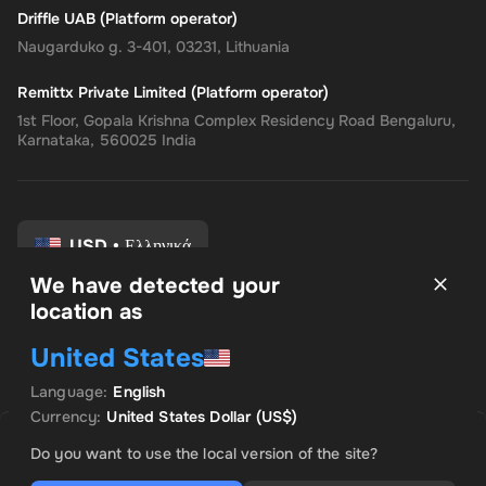
Driffle UAB (Platform operator)
Naugarduko g. 3-401, 03231, Lithuania
Remittx Private Limited (Platform operator)
1st Floor, Gopala Krishna Complex Residency Road Bengaluru,
Karnataka, 560025 India
USD
•
Ελληνικά
We have detected your
location as
Οροι και Προϋποθέσεις
United States
Πολιτική Απορρήτου
Πολιτική επιστροφής
Language
:
English
Προτιμήσεις συναίνεσης
Currency
:
United States Dollar
(US$)
ΠΩΛΉΘΗΚΕ ΑΠΌ TOP OFFER
Save
5
% with
Plus
ΠΡΟΚΕΙΜΕΝΗ ΠΡΟΣΦΟΡΑ
Do you want to use the local version of the site?
US$ 10.42
US$ 10.96