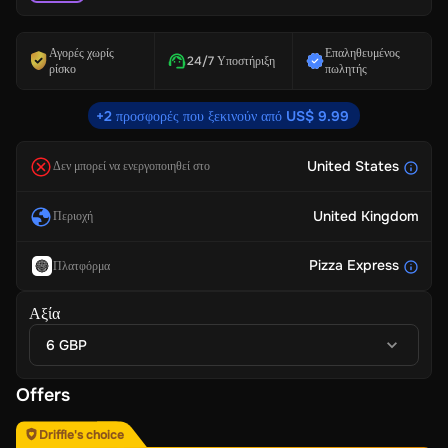
Αγορές χωρίς
Επαληθευμένος
24/7 Υποστήριξη
ρίσκο
πωλητής
+2 προσφορές που ξεκινούν από US$ 9.99
United States
Δεν μπορεί να ενεργοποιηθεί στο
United Kingdom
Περιοχή
Pizza Express
Πλατφόρμα
Αξία
6 GBP
Offers
Driffle's choice