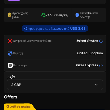
Αγορές χωρίς
Επαληθευμένος
24/7 Υποστήριξη
ρίσκο
πωλητής
+2 προσφορές που ξεκινούν από US$ 3.63
United States
Δεν μπορεί να ενεργοποιηθεί στο
United Kingdom
Περιοχή
Pizza Express
Πλατφόρμα
Αξία
2 GBP
Offers
Driffle's choice