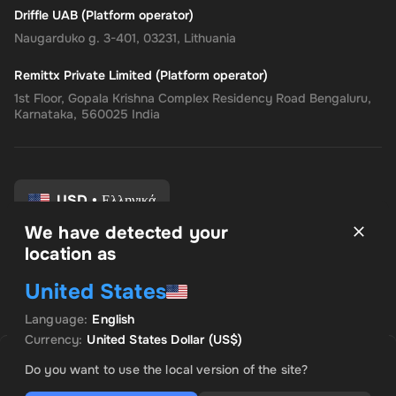
Driffle UAB (Platform operator)
Naugarduko g. 3-401, 03231, Lithuania
Remittx Private Limited (Platform operator)
1st Floor, Gopala Krishna Complex Residency Road Bengaluru,
Karnataka, 560025 India
USD
•
Ελληνικά
We have detected your
location as
Οροι και Προϋποθέσεις
United States
Πολιτική Απορρήτου
Πολιτική επιστροφής
Language
:
English
Προτιμήσεις συναίνεσης
Currency
:
United States Dollar
(US$)
ΠΩΛΉΘΗΚΕ ΑΠΌ TOP OFFER
Save
5
% with
Plus
ΠΡΟΚΕΙΜΕΝΗ ΠΡΟΣΦΟΡΑ
Do you want to use the local version of the site?
US$ 3.86
US$ 4.07