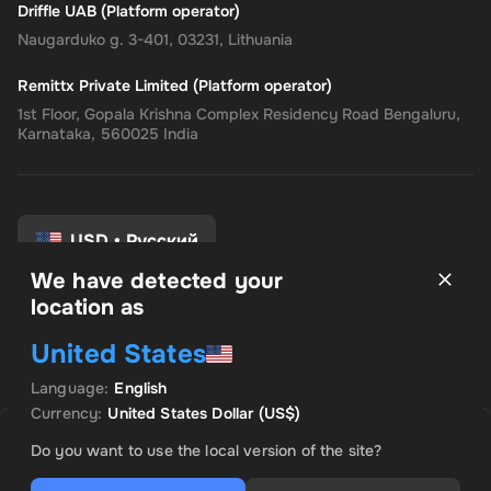
Driffle UAB (Platform operator)
Naugarduko g. 3-401, 03231, Lithuania
Remittx Private Limited (Platform operator)
1st Floor, Gopala Krishna Complex Residency Road Bengaluru,
Karnataka, 560025 India
USD
•
Русский
We have detected your
location as
Условия и положения
United States
политика конфиденциальности
Политика возврата
Language
:
English
Настройки согласия
Currency
:
United States Dollar
(US$)
ПРОДАНО EVIXCASH
Save
5
% with
Plus
ПРЕДЛОЖЕНИЕ
Do you want to use the local version of the site?
US$ 2.70
US$ 2.84