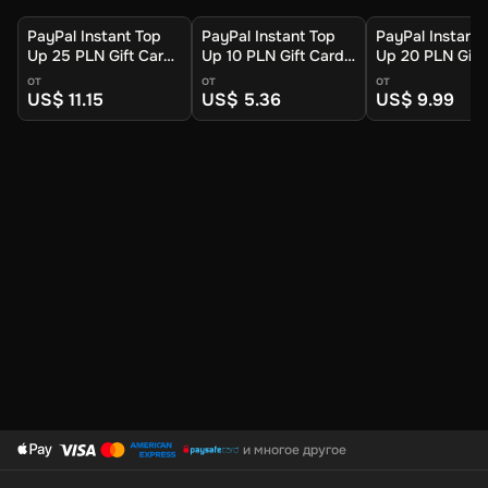
PayPal Instant Top
PayPal Instant Top
PayPal Instant 
Up 25 PLN Gift Card
Up 10 PLN Gift Card
Up 20 PLN Gift
(Global) - Digital Key
(Global) - Digital Key
(Global) - Digit
от
от
от
US$ 11.15
US$ 5.36
US$ 9.99
и многое другое