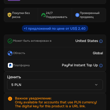
Покупки без
24/7
Проверенный
риска
Поддерживать
продавец
+1 предложений по цене от US$ 2.40
United States
Может быть активирован в
Global
Область
PayPal Instant Top Up
Платформа
Ценить
5 PLN
Важное уведомление
:
Only available for accounts that use PLN currency!
The digital key for this product is a URL link.