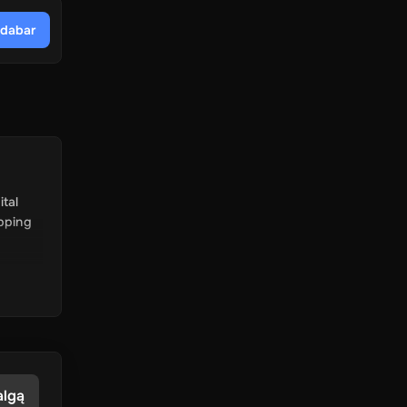
i dabar
tal
pping
algą