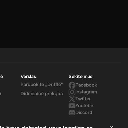
o
nė
Verslas
Sekite mus
in your
Parduokite „Driffle“
Facebook
Instagram
u
Didmeninė prekyba
Twitter
Youtube
Discord
he
 Get