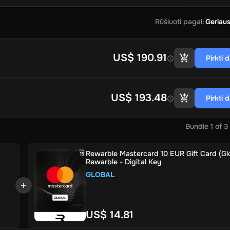
Rūšiuoti pagal
:
Geriaus
US$ 190.91
Pirkti 
US$ 193.48
Pirkti 
Bundle
1
of
3
Rewarble Mastercard 10 EUR Gift Card (Glo
Rewarble - Digital Key
GLOBAL
US$ 14.81