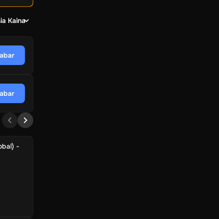
ia Kaina
dabar
dabar
bal) -