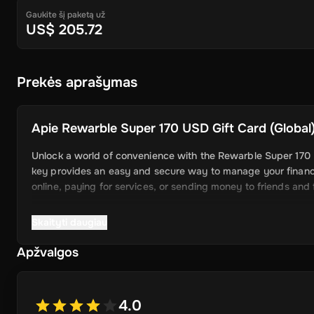
Gaukite šį paketą už
US$ 205.72
Prekės aprašymas
Apie
Rewarble Super 170 USD Gift Card (Global)
Unlock a world of convenience with the Rewarble Super 170 US
key provides an easy and secure way to manage your financ
online, paying for services, or sending money to friends and f
Skaityti daugiau
Key Features
Apžvalgos
4.0