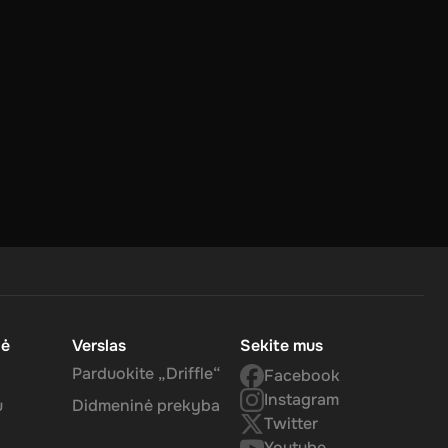
ur
o
.
nė
Verslas
Sekite mus
 in your
Parduokite „Driffle“
Facebook
Instagram
u
Didmeninė prekyba
Twitter
Youtube