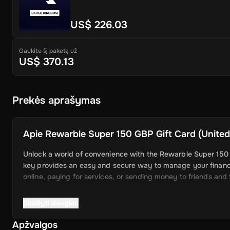
US$ 226.03
Gaukite šį paketą už
US$ 370.13
Prekės aprašymas
Apie
Rewarble Super 150 GBP Gift Card (United
Unlock a world of convenience with the Rewarble Super 150 GB
key provides an easy and secure way to manage your financ
online, paying for services, or sending money to friends and f
Skaityti daugiau
Key Features
Apžvalgos