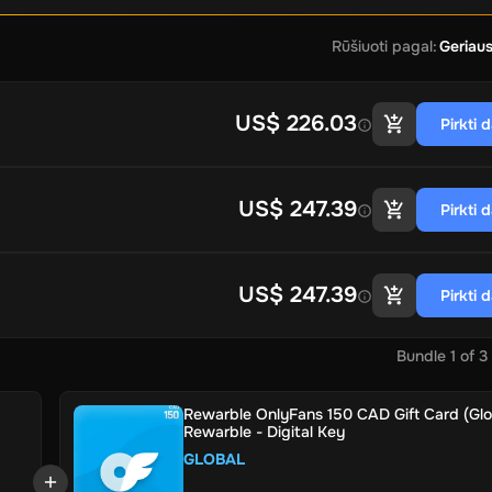
Rūšiuoti pagal
:
Geriaus
US$ 226.03
Pirkti 
US$ 247.39
Pirkti 
US$ 247.39
Pirkti 
Bundle
1
of
3
Rewarble OnlyFans 150 CAD Gift Card (Glo
Rewarble - Digital Key
GLOBAL