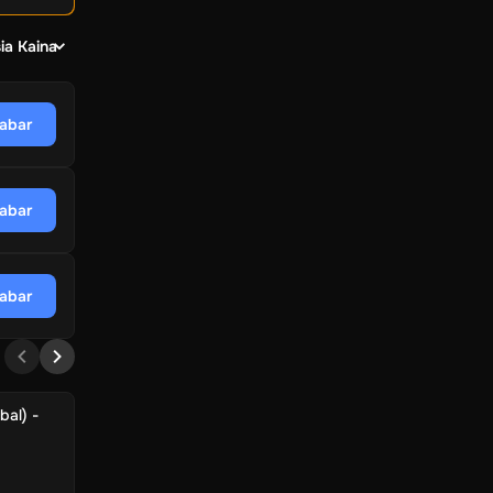
ia Kaina
dabar
dabar
dabar
bal) -