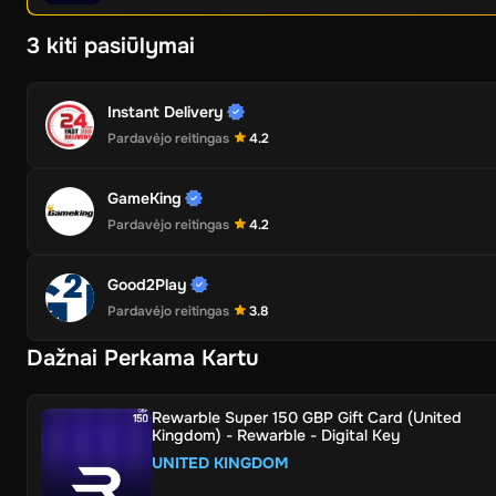
3 kiti pasiūlymai
Instant Delivery
Pardavėjo reitingas
4.2
GameKing
Pardavėjo reitingas
4.2
Good2Play
Pardavėjo reitingas
3.8
Dažnai Perkama Kartu
Rewarble Super 150 GBP Gift Card (United
Kingdom) - Rewarble - Digital Key
UNITED KINGDOM