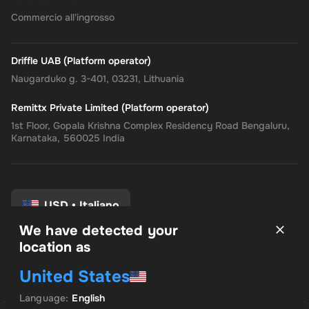
Commercio all'ingrosso
Driffle UAB (Platform operator)
Naugarduko g. 3-401, 03231, Lithuania
Remittx Private Limited (Platform operator)
1st Floor, Gopala Krishna Complex Residency Road Bengaluru,
Karnataka, 560025 India
USD
•
Italiano
We have detected your
location as
Termini e Condizioni
United States
politica sulla riservatezza
Politica di rimborso
Language
:
English
Preferenze di consenso