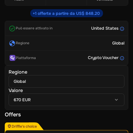
+1 offerte a partire da US$ 848.20
United States
Può essere attivato in
Global
Regione
Crypto Voucher
Piattaforma
Regione
Global
Valore
670 EUR
Offers
Driffle's choice