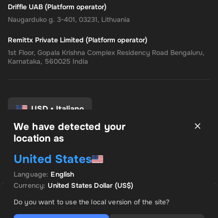
Driffle UAB (Platform operator)
Naugarduko g. 3-401, 03231, Lithuania
Remittx Private Limited (Platform operator)
1st Floor, Gopala Krishna Complex Residency Road Bengaluru,
Karnataka, 560025 India
USD
•
Italiano
We have detected your
location as
Termini e Condizioni
United States
politica sulla riservatezza
Politica di rimborso
Language
:
English
Preferenze di consenso
Currency
:
United States Dollar
(US$)
VENDUTO DA INSTANT CODES
OFFERTA IN EVIDENZA
Do you want to use the local version of the site?
US$ 928.56