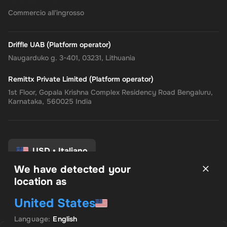
Commercio all'ingrosso
Driffle UAB (Platform operator)
Naugarduko g. 3-401, 03231, Lithuania
Remittx Private Limited (Platform operator)
1st Floor, Gopala Krishna Complex Residency Road Bengaluru,
Karnataka, 560025 India
USD
•
Italiano
We have detected your
location as
Termini e Condizioni
United States
politica sulla riservatezza
Politica di rimborso
Language
:
English
Preferenze di consenso