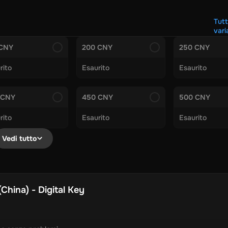
o Voucher
Gift Me Crypto
BitCard
Bitnovo
Gate.io
rele.net
Media Expert
Home Depot
Best Buy
Teknosa
Huawei
Tutt
vari
al Energies
Futterhaus
BCF
Supercheap Auto
eLearnGift
Skyp
 CNY
200 CNY
250 CNY
of Warcraft
Blizzard
League of Legends
GameStop
Riot Acces
rito
Esaurito
Esaurito
arte regalo Nintendo
Fire Diamonds
Fortnite V-Bucks
Minecraft: Minecoins Pack
P
 CNY
450 CNY
500 CNY
 Plus
Ubisoft+
EA Play
rito
Esaurito
Esaurito
isney+
Spotify Subscription
ibia
View All
Vedi tutto
curity
AVG Ultimate
McAfee LiveSafe
Panda Dome Essential
ne VPN
F-Secure Freedome VPN
nup Premium
CCleaner Professional Plus
AVG Driver Updater
D
hina) - Digital Key
Partition Assistant Pro
AOMEI Partition Assistant
AOMEI Bac
fetime
Dolby Atmos for Headphones
Movavi Video Suite 20