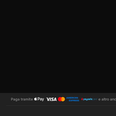
• Scegli la tua criptovaluta: seleziona dalla nostra vasta gamm
• Inserisci il tuo Wallet Indirizzo: Specifica dove vuoi che il t
• Agree & Redeem: Fare clic su “Ho capito & concorda. Risca
• Ricevi il tuo cripto: la tua criptovaluta apparirà nel tuo port
aggiuntive come la fasciatura a euro o altre criptovalute, è a
Paga tramite
e altro an