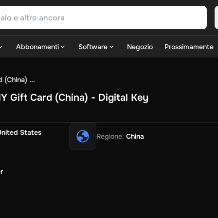
Abbonamenti
Software
Negozio
Prossimamente
SN Games
GOG.com
Ubisoft Connect Games
Rockstar
View A
(China) ...
ulation
Sports
Strategy
TPS
Massively Multiplayer
FPS
Hack & 
Gift Card (China) - Digital Key
Fire Diamonds
Fortnite V-Bucks
Minecraft: Minecoins Pack
P
Play
View All
ouse Flipper
Planet Zoo
Age of Empires
View All
Silent Hill F
G
United States
Regione
:
China
TV Now
Game World
Thalia
JB HI-FI
IMVU
Rakuten Kobo
Le
SOS
Primark
Zalando
Christ
Intersport
Tchibo
Otto
Kaufland
Pen
Uber Eats
Coles
BWS
Dan Murphy's
Hey You
Rappi
McDonald'
r
nt
Hotels.com
Uber
Webjet
TripGift
Accor
Flight Centre
Expedia
i
Ernstings Family
Foot Locker
Macpac
Centauro
Netshoes
Ga
o-Optik
Sephora
Blys
Endota
Nykaa
The Body Shop
Apollo Ph
xepin
Rewarble
CashtoCode
JCB Premo
GoCash
Obucks
Paysa