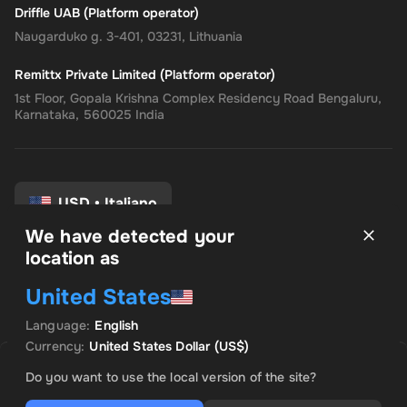
Driffle UAB (Platform operator)
Naugarduko g. 3-401, 03231, Lithuania
Remittx Private Limited (Platform operator)
1st Floor, Gopala Krishna Complex Residency Road Bengaluru,
Karnataka, 560025 India
USD
•
Italiano
We have detected your
location as
Termini e Condizioni
United States
politica sulla riservatezza
Politica di rimborso
Language
:
English
Preferenze di consenso
Currency
:
United States Dollar
(US$)
VENDUTO DA INSTANT CODES
OFFERTA IN EVIDENZA
Do you want to use the local version of the site?
US$ 729.82