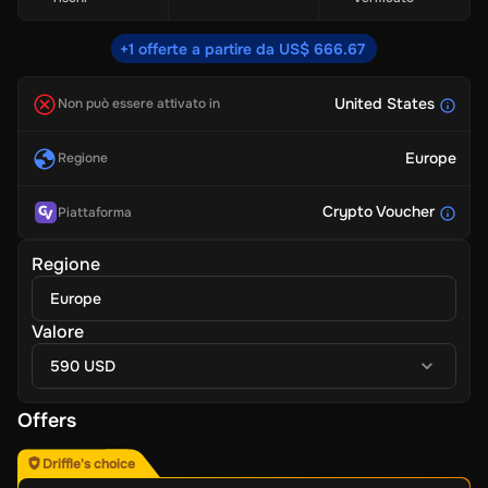
+1 offerte a partire da US$ 666.67
United States
Non può essere attivato in
Europe
Regione
Crypto Voucher
Piattaforma
Regione
Europe
Valore
590 USD
Offers
Driffle's choice