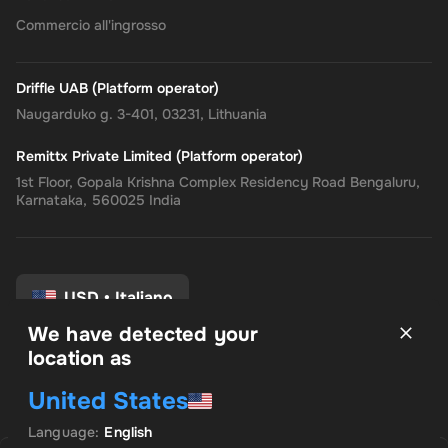
Commercio all'ingrosso
Driffle UAB (Platform operator)
Naugarduko g. 3-401, 03231, Lithuania
Remittx Private Limited (Platform operator)
1st Floor, Gopala Krishna Complex Residency Road Bengaluru,
Karnataka, 560025 India
USD
•
Italiano
We have detected your
location as
Termini e Condizioni
United States
politica sulla riservatezza
Politica di rimborso
Language
:
English
Preferenze di consenso