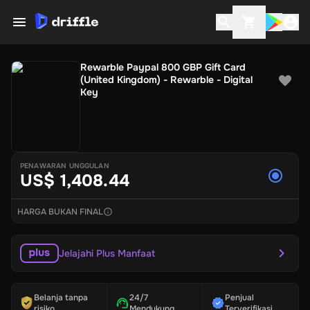
Rewarble Paypal 800 GBP Gift Card
(United Kingdom) - Rewarble - Digital
Key
PENAWARAN UNGGULAN
US$ 1,408.44
HARGA BUKAN FINAL
Jelajahi Plus Manfaat
Belanja tanpa
24/7
Penjual
risiko
Mendukung
Terverifikasi