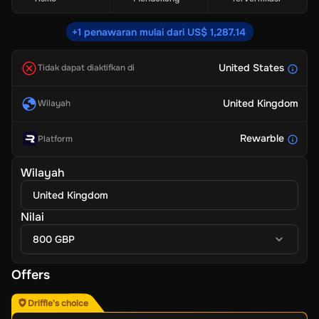
+1 penawaran mulai dari US$ 1,287.14
United States
Tidak dapat diaktifkan di
United Kingdom
Wilayah
Rewarble
Platform
Wilayah
United Kingdom
Nilai
800 GBP
Offers
Driffle's choice