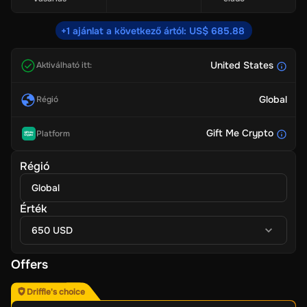
+1 ajánlat a következő ártól: US$ 685.88
United States
Aktiválható itt:
Global
Régió
Gift Me Crypto
Platform
Régió
Global
Érték
650 USD
Offers
Driffle's choice