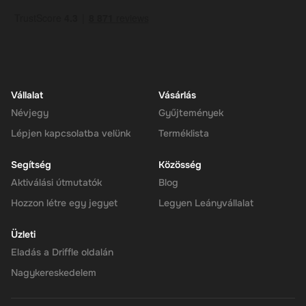
percet is kaphat, hogy a cryptocurrency-je a tárcájában érkezzen.
Utána használhatod az új pénztárcád egyensúlyát, ahogy akarod.
Vállalat
Vásárlás
Névjegy
Gyűjtemények
Lépjen kapcsolatba velünk
Terméklista
Segítség
Közösség
Aktiválási útmutatók
Blog
Hozzon létre egy jegyet
Legyen Leányvállalat
Üzleti
Eladás a Driffle oldalán
Nagykereskedelem