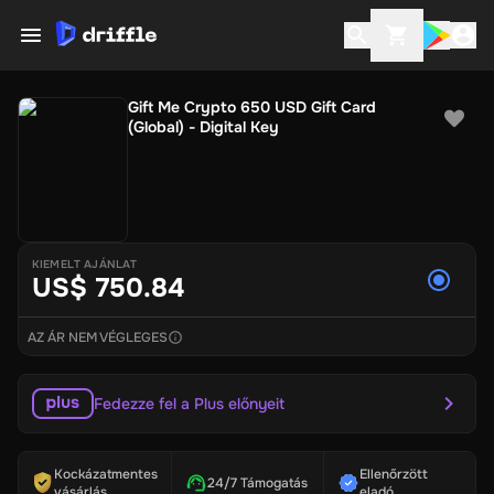
Gift Me Crypto 650 USD Gift Card
(Global) - Digital Key
KIEMELT AJÁNLAT
US$ 750.84
AZ ÁR NEM VÉGLEGES
Fedezze fel a Plus előnyeit
Kockázatmentes
Ellenőrzött
24/7 Támogatás
vásárlás
eladó