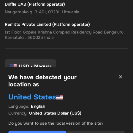
Driffle UAB (Platform operator)
Naugarduko g. 3-401, 03231, Lithuania
Remittx Private Limited (Platform operator)
1st Floor, Gopala Krishna Complex Residency Road Bengaluru,
Karnataka, 560025 India
USD
•
Magyar
We have detected your
location as
Felhasználási feltételek
United States
Adatvédelmi irányelvek
Pénzvisszatérítési eljárás
Language
:
English
Hozzájárulási beállítások
Currency
:
United States Dollar
(US$)
ELADÓ: INSTANT CODES
KIEMELT AJÁNLAT
Do you want to use the local version of the site?
US$ 750.84