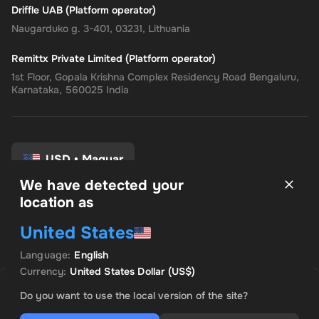
Driffle UAB (Platform operator)
Naugarduko g. 3-401, 03231, Lithuania
Remittx Private Limited (Platform operator)
1st Floor, Gopala Krishna Complex Residency Road Bengaluru,
Karnataka, 560025 India
USD
•
Magyar
We have detected your
location as
Felhasználási feltételek
United States
Adatvédelmi irányelvek
Pénzvisszatérítési eljárás
Language
:
English
Hozzájárulási beállítások
Currency
:
United States Dollar
(US$)
ELADÓ: INSTANT CODES
KIEMELT AJÁNLAT
Do you want to use the local version of the site?
US$ 1,060.01