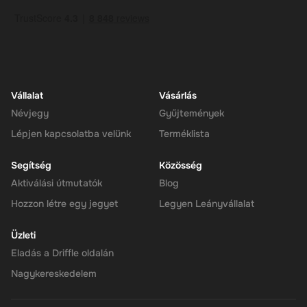
rendszer, a felhasználók követelhetik, és használja a kedvenc
cryptocurrences nélkül gond. Ez egy kiváló módja annak, hogy
értékes, jövőbiztos jutalmat, hogy a közönség szeretni fogja.
Megjegyzés: Egyszerre csak egy valutát választhat, és az egész
utalványt egyszerre csak visszaválthatja. Ha ezt megtette, akár 30
percet is kaphat, hogy a cryptocurrency-je a tárcájában érkezzen.
Utána használhatod az új pénztárcád egyensúlyát, ahogy akarod.
Vállalat
Vásárlás
Névjegy
Gyűjtemények
Lépjen kapcsolatba velünk
Terméklista
Segítség
Közösség
Aktiválási útmutatók
Blog
Hozzon létre egy jegyet
Legyen Leányvállalat
Üzleti
Eladás a Driffle oldalán
Nagykereskedelem