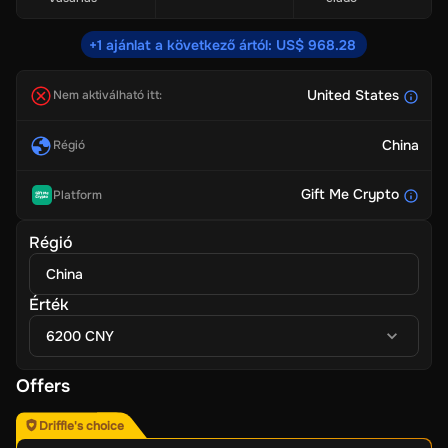
+1 ajánlat a következő ártól: US$ 968.28
United States
Nem aktiválható itt:
China
Régió
Gift Me Crypto
Platform
Régió
China
Érték
6200 CNY
Offers
Driffle's choice