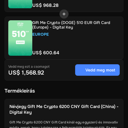
US$ 968.28
Gift Me Crypto (DOGE) 510 EUR Gift Card
(Europe) - Digital Key
EUROPE
US$ 600.64
Vedd meg ezt a csomagot
Vedd meg most
US$ 1,568.92
Termékleírás
Névjegy
Gift Me Crypto 6200 CNY Gift Card (China) -
Digital Key
Gift Me Crypto 6200 CNY Gift Card kínál egy egyszerű és innovatív
módja annak, hogy jutalmazza a felhasználók kriptovaluták. Ez egy