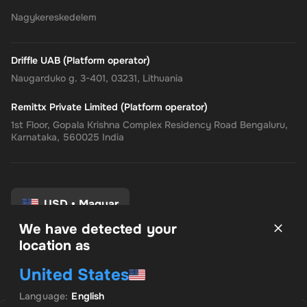
Nagykereskedelem
Driffle UAB (Platform operator)
Naugarduko g. 3-401, 03231, Lithuania
Remittx Private Limited (Platform operator)
1st Floor, Gopala Krishna Complex Residency Road Bengaluru,
Karnataka, 560025 India
USD
•
Magyar
We have detected your
location as
Felhasználási feltételek
United States
Adatvédelmi irányelvek
Pénzvisszatérítési eljárás
Language
:
English
Hozzájárulási beállítások