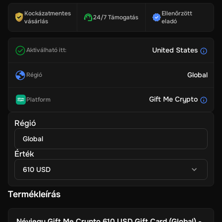
Kockázatmentes
Ellenőrzött
24/7 Támogatás
vásárlás
eladó
United States
Aktiválható itt:
Global
Régió
Gift Me Crypto
Platform
Régió
Global
Érték
610 USD
Termékleírás
Névjegy
Gift Me Crypto 610 USD Gift Card (Global) -