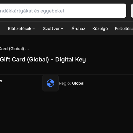
Előfizetések
Szoftver
Áruház
Közelgő
Feltöltés
SN Games
GOG.com
Ubisoft Connect Games
Rockstar
View A
rd (Global) ...
ulation
Sports
Strategy
TPS
Massively Multiplayer
FPS
Hack & 
ift Card (Global) - Digital Key
ire Diamonds
Fortnite V-Bucks
Minecraft: Minecoins Pack
PU
Play
View All
r
House Flipper
Planet Zoo
Age of Empires
View All
Silent Hill 
s
Régió
:
Global
V Now
Game World
Thalia
JB HI-FI
IMVU
Rakuten Kobo
Leve
ark
Zalando
Christ
Intersport
Tchibo
Otto
Kaufland
Penny
REW
Eats
Coles
BWS
Dan Murphy's
Hey You
Rappi
McDonald's
Barb
t
Hotels.com
Uber
Webjet
TripGift
Accor
Flight Centre
Expedia
ings Family
Foot Locker
Macpac
Centauro
Netshoes
Gap
Fastr
-Optik
Sephora
Blys
Endota
Nykaa
The Body Shop
Apollo Pha
lexepin
Rewarble
CashtoCode
JCB Premo
GoCash
Obucks
Pay