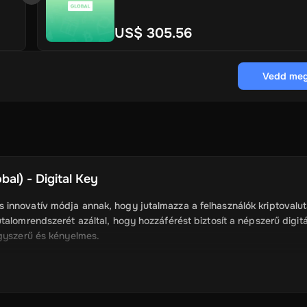
US$ 305.56
Vedd meg
al) - Digital Key
 innovatív módja annak, hogy jutalmazza a felhasználók kriptovalut
talomrendszerét azáltal, hogy hozzáférést biztosít a népszerű digitá
egyszerű és kényelmes.
sználók is kapnak cryptocurrency, mint a Bitcoin,