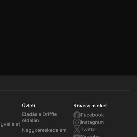
rrences
erre
hogy a
Üzleti
Kövess minket
Eladás a Driffle
Facebook
oldalán
Instagram
yvállalat
Twitter
Nagykereskedelem
Youtube