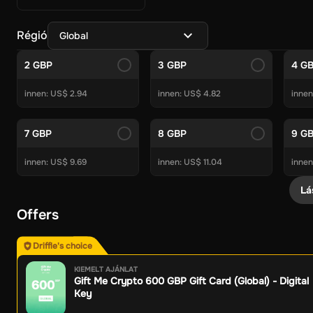
Kriptovaluták
Azteco
White BIT
BitJem
Binance
BitJeton
Cryp
Elektronika és kütyük
Cyberport
Skullcandy
Imagine
Allegro
M
Régió
Global
Egyéb
Mobile Recharge Giftcards
Apple
Aral
Zooplus
OBI
Jet
T
Játékos ajándékkártyák
2 GBP
3 GBP
4 G
PC ajándékkártyák
Steam
Roblox
Valorant
Meta Quest
World 
innen: US$ 2.94
innen: US$ 4.82
innen
Konzol ajándékkártyák
PSN Gift Cards
Xbox ajándékkártyák
Játékpontok
FC 24 POINTS
PUBG Mobile UC
Gareena Free F
Előfizetések
7 GBP
8 GBP
9 G
Játékelőfizetések
Xbox Game Pass
Nintendo Online
PSN Plus
Szórakozás
Crunchyroll
Amazon
Youtube
Discord
Waipu.tv
Di
innen: US$ 9.69
innen: US$ 11.04
innen
További előfizetések
Tinder
NordVPN
Apple
DoorDash
Grubh
Lá
Szoftver
Biztonság és vírusvédelem
Offers
Avast Ultimate
Norton
Avast Prem
VPN
ExitLag
AVG Secure VPN
Surfshark VPN
Avast SecureLi
Rendszeroptimalizálás
Avast Driver Updater
Avast Cleanup 
Driffle's choice
Biztonsági mentés helyreállítása
AOMEI Backupper Professi
KIEMELT AJÁNLAT
További szoftverek
Windows 11
Ashampoo PDF Pro 3 - 1 Devi
Gift Me Crypto 600 GBP Gift Card (Global) - Digital
Key