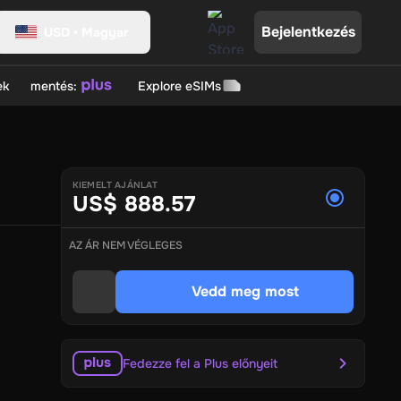
Bejelentkezés
USD
•
Magyar
ek
mentés:
Explore eSIMs
ll
Origin Games
Slash
BG New State NC
GTA Cards
Valorant Points
Mobile Legends
KIEMELT AJÁNLAT
US$ 888.57
F
Ghost of Yotei
AZ ÁR NEM VÉGLEGES
lUp
UniPin
PVR Cinemas
BookMyShow
Zee5
Empik
Ticketmast
E
POCO
Jotex
Dehner
BAUR
TK Maxx
Big W
eBay
Catch
Fidira
Tar
Vedd meg most
eque Nation
Cafe Coffee Day
Zomato
Swiggy
Baskin Robbins
 Group
MakeMyTrip
Taj
Ola Cabs
Cleartrip
Marriott
ITC Hotels
Am
ack
Joyalukkas
Kalyan Diamond Jewellery
Levi's
Pantaloons
Fedezze fel a Plus előnyeit
rmacy
Kama Ayurveda
Body Craft
cult.fit
Himalaya
Walgreens
safeCard