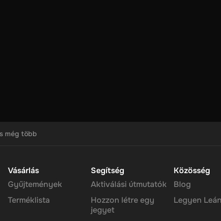
nnak, hogy jutalmazza a platform felhasználók kriptovaluta. Ez a
megszerzésének folyamatát, mindenkinek lehetőséget adva arra, hogy
dszer, a felhasználók követelhetik, és használja a kedvenc cryptocu
biztos jutalmat, hogy a közönség szeretni fogja. Megjegyzés: Egysz
ványt válthatja vissza. Ha ezt megtette, akár 30 percet is kaphat, 
od az új pénztárcád egyensúlyát, ahogy akarod.
s még több
Vásárlás
Segítség
Közösség
Gyűjtemények
Aktiválási útmutatók
Blog
Terméklista
Hozzon létre egy
Legyen Leán
jegyet