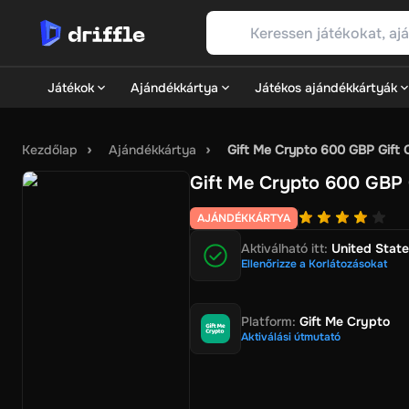
Játékok
Ajándékkártya
Játékos ajándékkártyák
Játékok
Gaming Platforms
Steam
EA Play
Xbox
Epic Games
Nintendo
P
Kezdőlap
Ajándékkártya
Gift Me Crypto 600 GBP Gift Ca
Popular Genres
Action
Adventure
Casual
Indie
Racing
RPG
Sim
Gift Me Crypto 600 GBP G
Játékpontok
FC 25 POINTS
PUBG Mobile UC
Gareena Free F
ELŐFIZETÉSEK
Xbox Live
Nintendo
PSN
Ubisoft Connect
EA 
AJÁNDÉKKÁRTYA
DLC-k
Call of Duty
Fortnite
The Sims
Destiny 2
Monster Hunte
Ajándékkártya
Aktiválható itt:
United State
Ellenőrizze a Korlátozásokat
Szórakozás
Netflix
Twitch
Apple
Meta Quest
Sky WOW
RTL T
Kiskereskedelem és e-kereskedelem
Amazon
IKEA
ASOS
Prim
Étel és ital
Starbucks
Dominos Pizza
Just Eat
DoorDash
Uber 
Platform
:
Gift Me Crypto
Utazás és élmények
Airbnb
lastminute.com
Europcar
Sixt Ren
Aktiválási útmutató
Divat és ruházat
H&M
Decathlon
Adidas
Nike
Swarovski
Ernst
Egészség és jóllét
Douglas
Rossmann
Shop Apotheke
Apollo
Digitális pénztárcák és fizetések
Neosurf
AstroPay
CASHlib
F