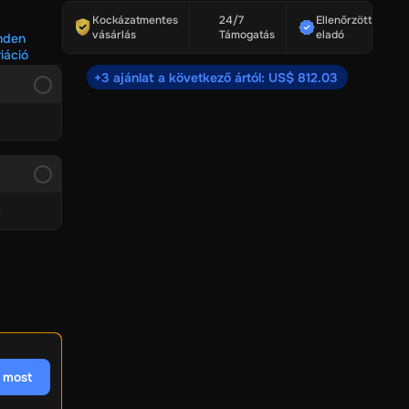
Kockázatmentes
24/7
Ellenőrzött
vásárlás
Támogatás
eladó
i
Sharaf DG
FNAC
Media Markt
Media World
Expert
Trony
Best
nden
iáció
ype
Bunnings Warehouse
Barbeques Galore
Duka
Groupon
Bui
+3 ajánlat a következő ártól: US$ 812.03
s
BG New State NC
GTA Cards
Valorant Points
Mobile Legends
2
ntial
McAfee Total Protection
McAfee AntiVirus
Norton 360
ER BOOSTER 10
t
AOMEI Backupper Workstation
EaseUS Partition Master
Eas
te 2024
3DMark
AdGuard Premium
AdGuard Family
View All
 most