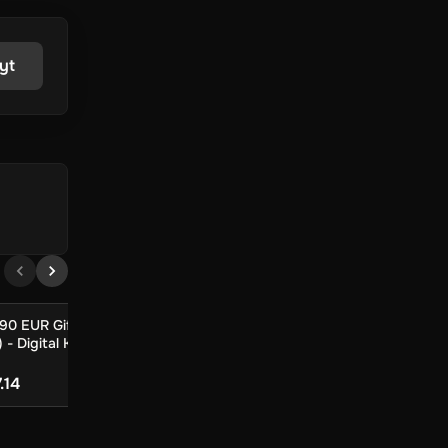
yt
 világ
ék.
 90 EUR Gift Card
Roblox 100 Robux
Just Eat 45 EUR
 - Digital Key
(LATAM) - Digital Key
(Belgium) - Digi
feladó:
feladó:
US$ 2.98
US$ 64.4
.14