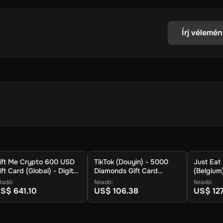
 a pénztárcájukba.
gyors és könnyű a felhasználók számára, hogy digitális valuták.
Írj vélemén
ak, amelyek ígéretes, és lehetővé teszi számukra, hogy fedezze fel a
bízható digitális valutákból, hogy a felhasználók igénylik és élvezz
' gombra.
ift Me Crypto 600 USD
TikTok (Douyin) - 5000
Just Eat
pto.
ift Card (Global) - Digital
Diamonds Gift Card
(Belgium)
ey
(China) - Digital Key
ladó:
feladó:
feladó:
ra.
S$ 641.10
US$ 106.38
US$ 127
ypto érkezik hamarosan a pénztárcában.