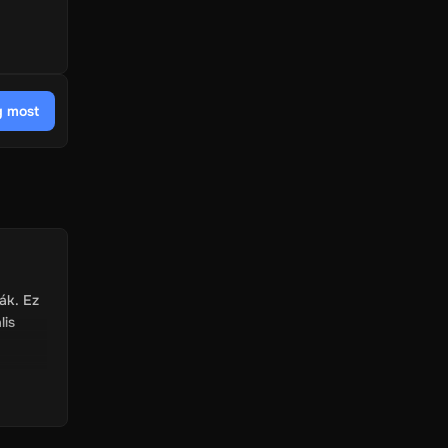
 most
ák. Ez
lis