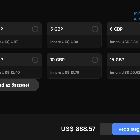
to Voucher
Gift Me Crypto
BitCard
Bitnovo
Gate.io
orele.net
Media Expert
Home Depot
Best Buy
Teknosa
Huawe
Mi
var
otal Energies
Futterhaus
BCF
Supercheap Auto
eLearnGift
Sk
BP
5 GBP
6 GBP
of Warcraft
Blizzard
League of Legends
GameStop
Riot Acces
: US$ 6.87
innen: US$ 6.98
innen: US$ 8.34
Nintendo ajándékkártyák
ire Diamonds
Fortnite V-Bucks
Minecraft: Minecoins Pack
PU
BP
10 GBP
15 GBP
Ubisoft+
EA Play
sney+
Spotify Subscription
: US$ 12.40
innen: US$ 13.76
innen: US$ 20.5
ub
Tibia
View All
sd az összeset
ium Security
AVG Ultimate
McAfee LiveSafe
Panda Dome Esse
ne VPN
F-Secure Freedome VPN
Premium
CCleaner Professional Plus
AVG Driver Updater
DRIV
onal
AOMEI Partition Assistant Pro
AOMEI Partition Assistan
ce Lifetime
Dolby Atmos for Headphones
Movavi Video Sui
US$ 888.57
Vedd meg