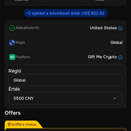
+2 ajánlat a következő ártól: US$ 822.52
United States
Aktiválható itt:
Global
Régió
Gift Me Crypto
Platform
Régió
Global
Érték
5500 CNY
Offers
Driffle's choice