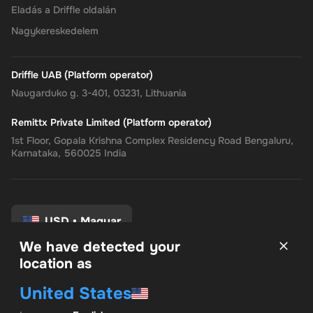
Eladás a Driffle oldalán
Nagykereskedelem
Driffle UAB (Platform operator)
Naugarduko g. 3-401, 03231, Lithuania
Remittx Private Limited (Platform operator)
1st Floor, Gopala Krishna Complex Residency Road Bengaluru,
Karnataka, 560025 India
USD
•
Magyar
We have detected your
location as
Felhasználási feltételek
United States
Adatvédelmi irányelvek
Pénzvisszatérítési eljárás