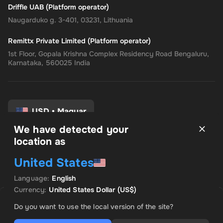
Driffle UAB (Platform operator)
Naugarduko g. 3-401, 03231, Lithuania
Remittx Private Limited (Platform operator)
1st Floor, Gopala Krishna Complex Residency Road Bengaluru,
Karnataka, 560025 India
USD
•
Magyar
We have detected your
location as
Felhasználási feltételek
United States
Adatvédelmi irányelvek
Pénzvisszatérítési eljárás
Language
:
English
Hozzájárulási beállítások
Currency
:
United States Dollar
(US$)
ELADÓ: INSTANT CODES
KIEMELT AJÁNLAT
Do you want to use the local version of the site?
US$ 940.68