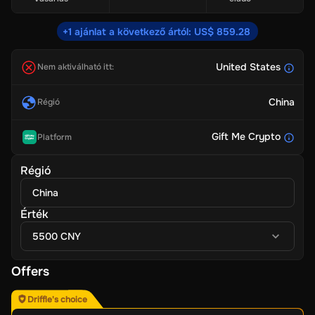
+1 ajánlat a következő ártól: US$ 859.28
United States
Nem aktiválható itt:
China
Régió
Gift Me Crypto
Platform
Régió
China
Érték
5500 CNY
Offers
Driffle's choice