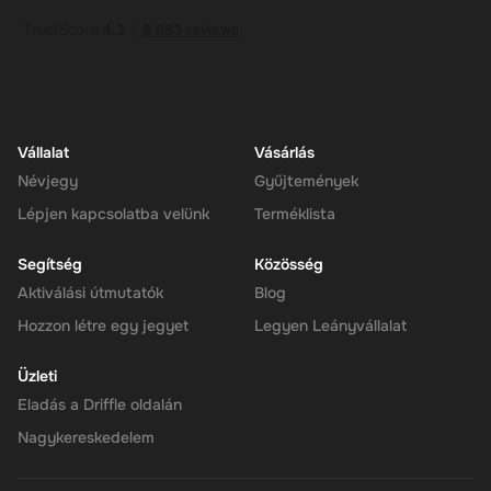
rendszer, a felhasználók követelhetik, és használja kedvenc
cryptocurrences nélkül gond. Ez egy kiváló módja annak, hogy
értékes, jövőbiztos jutalmat, hogy a közönség szeretni fogja.
Megjegyzés: Egyszerre csak egy valutát választhat, és az egész
utalványt egyszerre csak visszaválthatja. Ha ezt megtette, akár 30
percet is kaphat, hogy a cryptocurrency-je a tárcájában érkezzen.
Utána használhatod az új pénztárcád egyensúlyát, ahogy akarod.
Vállalat
Vásárlás
Névjegy
Gyűjtemények
Lépjen kapcsolatba velünk
Terméklista
Segítség
Közösség
Aktiválási útmutatók
Blog
Hozzon létre egy jegyet
Legyen Leányvállalat
Üzleti
Eladás a Driffle oldalán
Nagykereskedelem