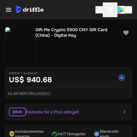
Gift Me Crypto 5500 CNY Gift Card
(China) - Digital Key
KIEMELT AJÁNLAT
US$ 940.68
AZ ÁR NEM VÉGLEGES
Fedezze fel a Plus előnyeit
Kockázatmentes
Ellenőrzött
24/7 Támogatás
vásárlás
eladó