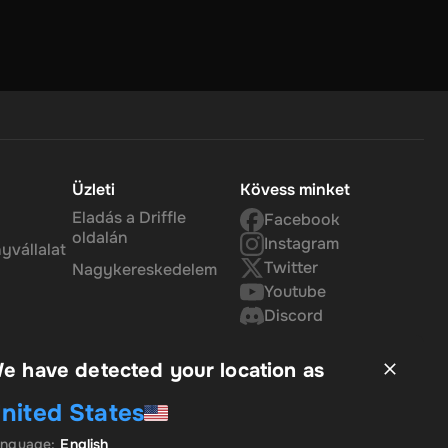
y
r 30
arod.
Üzleti
Kövess minket
Eladás a Driffle
Facebook
oldalán
Instagram
yvállalat
Twitter
Nagykereskedelem
Youtube
Discord
e have detected your location as
nited States
anguage
:
English