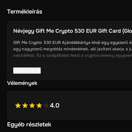
Termékleírás
Névjegy
Gift Me Crypto 530 EUR Gift Card (Glob
Gift Me Crypto 530 EUR Ajándékkártya kínál egy egyszerű és
egy nagyszerű megoldás mindenkinek, aki javítani akarja a ju
valutákhoz. Ez a szolgáltatás teszi a cryptocurrency egysze
Olvass többet
Kulcsjellemzők
Vélemények
Egyszerű Cryptocurrency Access: A Gift Me Crypto, felh
Ethereum, Dogecoin, Litecoin, USDC és BNB közvetlenül
4.0
Egyszerű Voucher rendszer: Megváltható ajándékkártyák 
Vonzó jutalmak: Ajánlja a felhasználók értékes jutalmak,
Egyéb részletek
cryptocurrency.