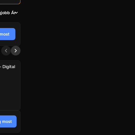
gjobb Ár
most
 Digital
 most