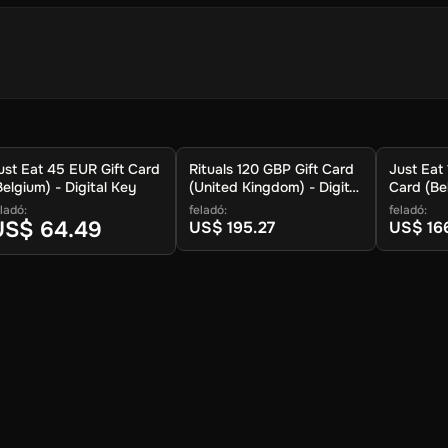
gbízható digitális valutákból a felhasználók számára, hogy igénylik 
ust Eat 45 EUR Gift Card
Rituals 120 GBP Gift Card
Just Eat
' gombra.
Belgium) - Digital Key
(United Kingdom) - Digital
Card (Bel
Key
Key
ladó:
feladó:
feladó:
US$ 64.49
US$ 195.27
US$ 16
pto.
a.
ypto érkezik hamarosan a pénztárcában.
nnak, hogy jutalmazza a platform felhasználók kriptovaluta. Ez a