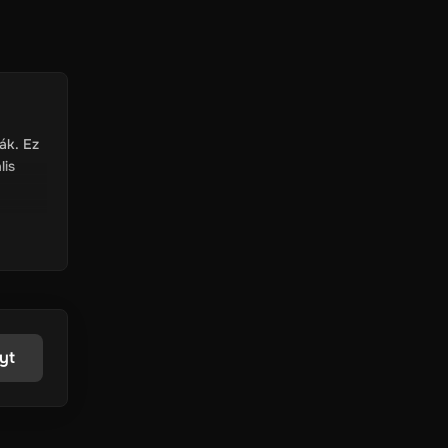
ák. Ez
lis
yt
 világ