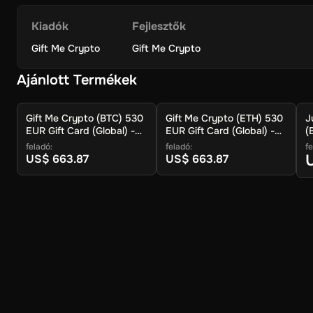
Kriptovaluták széles skálája: Válasszon a népszerű és me
élvezzék.
Kiadók
Fejlesztők
Gift Me Crypto
Gift Me Crypto
Aktiválási útmutató
Ajánlott Termékek
Látogasson el a hivatalos honlapon.
Gift Me Crypto (BTC) 530
Gift Me Crypto (ETH) 530
J
Kattintson a jobb felső gombra a 'visszaváltási utalvány
EUR Gift Card (Global) -
EUR Gift Card (Global) -
(
Digital Key
Digital Key
feladó:
feladó:
fe
Adja meg az utalvány kódját (32 számjegy).
US$ 663.87
US$ 663.87
Adja meg az e-mail címét.
Válassza ki a kívánt crypto között 8 a legnépszerűbb cry
Adja meg a pénztárcacímét és kattintson a visszaváltásr
Lesz egy összefoglaló a tranzakció jelenik meg, és a cr
Ajándék Me Crypto Ajándék Card 530 EUR a tökéletes módja a