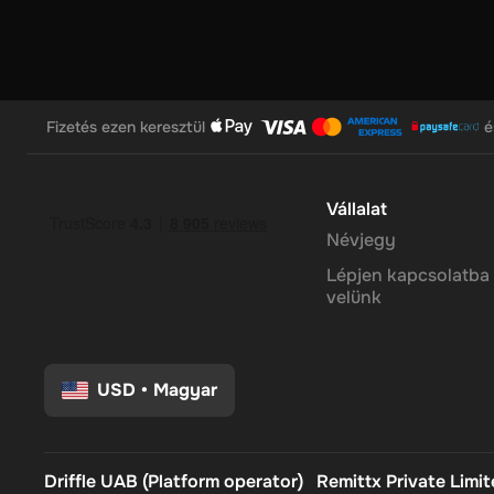
felhasználóbarát platform leegyszerűsíti a digitális valutá
megtapasztalja a crypto potenciálját. Az egyszerű utalvány r
cryptocurrences nélkül gond. Ez egy kiváló módja annak, hog
Megjegyzés: Egyszerre csak egy valutát választhat, és az eg
percet is kaphat, hogy a cryptocurrency-je a tárcájában ér
Fizetés ezen keresztül
é
Vállalat
Névjegy
Lépjen kapcsolatba
velünk
USD
•
Magyar
Driffle UAB (Platform operator)
Remittx Private Limi