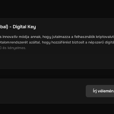
al) - Digital Key
 innovatív módja annak, hogy jutalmazza a felhasználók kriptovalut
talomrendszerét azáltal, hogy hozzáférést biztosít a népszerű digitá
rű és kényelmes.
asználók kaphatnak cryptocurrency, mint a Bitcoin,
 a pénztárcájukba.
Írj vélemén
gyors és könnyű a felhasználók számára, hogy digitális valuták.
 amelyek ígéretesek, és lehetővé teszik számukra, hogy fedezze fel a