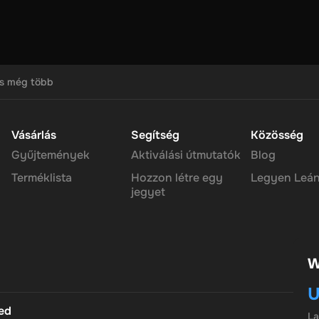
k megszerzésének folyamatát, mindenkinek lehetőséget adva arra, hog
endszer, a felhasználók követelhetik, és használja a kedvenc
y értékes, jövőbiztos jutalmat, hogy a közönség szeretni fogja.
ész utalványt egyszerre csak visszaválthatja. Ha ezt megtette, aká
kezzen. Utána használhatod az új pénztárcád egyensúlyát, ahogy ak
s még több
Vásárlás
Segítség
Közösség
Gyűjtemények
Aktiválási útmutatók
Blog
Terméklista
Hozzon létre egy
Legyen Leán
jegyet
W
U
ted
L