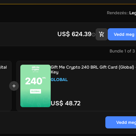
Rendezés:
:
Le
US$ 624.39
Vedd meg 
Bundle
1
of
3
ital
Gift Me Crypto 240 BRL Gift Card (Global) -
Key
GLOBAL
US$ 48.72
Vedd meg