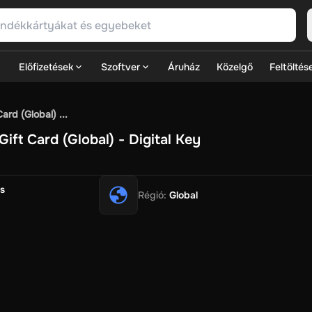
Előfizetések
Szoftver
Áruház
Közelgő
Feltöltés
SN Games
GOG.com
Ubisoft Connect Games
Rockstar
View A
rd (Global) ...
ulation
Sports
Strategy
TPS
Massively Multiplayer
FPS
Hack & 
ft Card (Global) - Digital Key
ire Diamonds
Fortnite V-Bucks
Minecraft: Minecoins Pack
PU
Play
View All
r
House Flipper
Planet Zoo
Age of Empires
View All
Silent Hill 
s
Régió
:
Global
V Now
Game World
Thalia
JB HI-FI
IMVU
Rakuten Kobo
Leve
ark
Zalando
Christ
Intersport
Tchibo
Otto
Kaufland
Penny
REW
Eats
Coles
BWS
Dan Murphy's
Hey You
Rappi
McDonald's
Barb
t
Hotels.com
Uber
Webjet
TripGift
Accor
Flight Centre
Expedia
ings Family
Foot Locker
Macpac
Centauro
Netshoes
Gap
Fastr
-Optik
Sephora
Blys
Endota
Nykaa
The Body Shop
Apollo Pha
lexepin
Rewarble
CashtoCode
JCB Premo
GoCash
Obucks
Pay