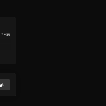
 Ez egy
yt
 világ