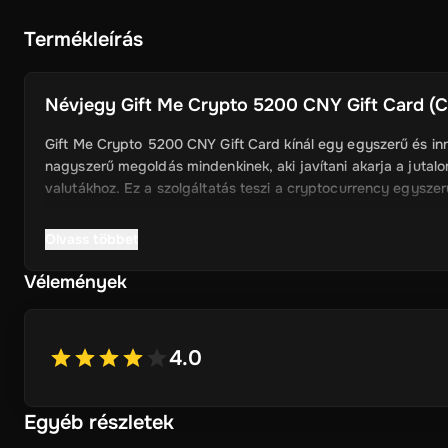
Termékleírás
Névjegy
Gift Me Crypto 5200 CNY Gift Card (Ch
Gift Me Crypto 5200 CNY Gift Card kínál egy egyszerű és inn
nagyszerű megoldás mindenkinek, aki javítani akarja a jutalom
valutákhoz. Ez a szolgáltatás teszi a cryptocurrency egysze
Olvass többet
Kulcsjellemzők
Vélemények
Egyszerű Cryptocurrency Access: A Gift Me Crypto, felh
Ethereum, Dogecoin, Litecoin, USDC és BNB közvetlenül
4.0
Egyszerű Voucher rendszer: Megváltható ajándékkártyák 
Vonzó jutalmak: Ajánlja a felhasználók értékes jutalmak,
Egyéb részletek
cryptocurrency.