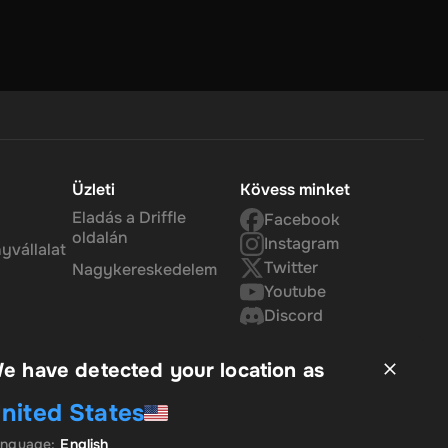
y
r 30
arod.
Üzleti
Kövess minket
Eladás a Driffle
Facebook
oldalán
Instagram
yvállalat
Twitter
Nagykereskedelem
Youtube
Discord
e have detected your location as
nited States
anguage
:
English