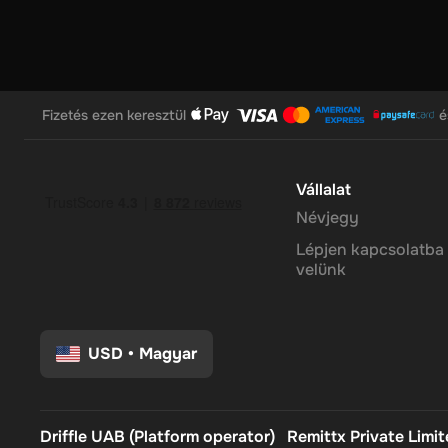
felhasználóbarát platform leegyszerűsíti a digitális valutá
megtapasztalja a crypto potenciálját. Az egyszerű utalvány r
cryptocurrences nélkül gond. Ez egy kiváló módja annak, hog
Megjegyzés: Egyszerre csak egy valutát választhat, és az eg
percet is kaphat, hogy a cryptocurrency-je a tárcájában ér
Fizetés ezen keresztül
é
Vállalat
Névjegy
Lépjen kapcsolatba
velünk
USD
•
Magyar
Driffle UAB (Platform operator)
Remittx Private Limi