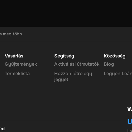
k megszerzésének folyamatát, mindenkinek lehetőséget adva arra, hog
endszer, a felhasználók követelhetik, és használja a kedvenc
y értékes, jövőbiztos jutalmat, hogy a közönség szeretni fogja.
ész utalványt egyszerre csak visszaválthatja. Ha ezt megtette, aká
kezzen. Utána használhatod az új pénztárcád egyensúlyát, ahogy ak
s még több
Vásárlás
Segítség
Közösség
Gyűjtemények
Aktiválási útmutatók
Blog
Terméklista
Hozzon létre egy
Legyen Leán
jegyet
W
U
ted
L