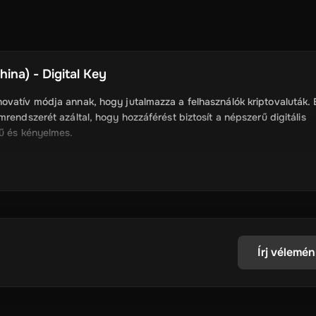
ina) - Digital Key
ovatív módja annak, hogy jutalmazza a felhasználók kriptovaluták.
rendszerét azáltal, hogy hozzáférést biztosít a népszerű digitális
rű és kényelmes.
asználók kaphatnak cryptocurrency, mint a Bitcoin,
 a pénztárcájukba.
Írj vélemén
gyors és könnyű a felhasználók számára, hogy digitális valuták.
 amelyek ígéretesek, és lehetővé teszik számukra, hogy fedezze fel a