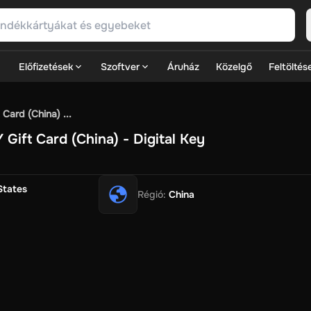
Előfizetések
Szoftver
Áruház
Közelgő
Feltöltés
SN Games
GOG.com
Ubisoft Connect Games
Rockstar
View A
Card (China) ...
ulation
Sports
Strategy
TPS
Massively Multiplayer
FPS
Hack & 
Gift Card (China) - Digital Key
ire Diamonds
Fortnite V-Bucks
Minecraft: Minecoins Pack
PU
Play
View All
r
House Flipper
Planet Zoo
Age of Empires
View All
Silent Hill 
States
Régió
:
China
V Now
Game World
Thalia
JB HI-FI
IMVU
Rakuten Kobo
Leve
ark
Zalando
Christ
Intersport
Tchibo
Otto
Kaufland
Penny
REW
Eats
Coles
BWS
Dan Murphy's
Hey You
Rappi
McDonald's
Barb
t
Hotels.com
Uber
Webjet
TripGift
Accor
Flight Centre
Expedia
ings Family
Foot Locker
Macpac
Centauro
Netshoes
Gap
Fastr
-Optik
Sephora
Blys
Endota
Nykaa
The Body Shop
Apollo Pha
lexepin
Rewarble
CashtoCode
JCB Premo
GoCash
Obucks
Pay