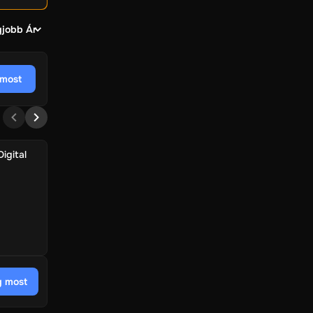
gjobb Ár
most
igital
 most