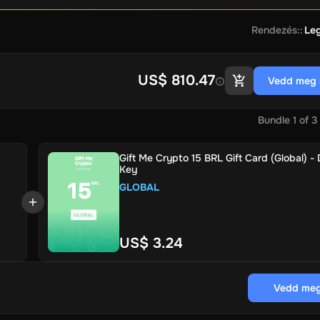
Rendezés:
:
Le
US$ 810.47
Vedd meg 
Bundle
1
of
3
Gift Me Crypto 15 BRL Gift Card (Global) - D
Key
GLOBAL
US$ 3.24
Vedd meg