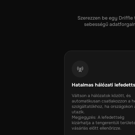
Szerezzen be egy Driffle
sebességű adatforgalma
Hatalmas hálózati lefedett
Váltson a hálózatok között, és
automatikusan csatlakozzon a he
szolgáltatókhoz, ha országokon 
utazik.
Megjegyzés: A lefedettség
kizárhatja a tengerentúli terület
vásárlás előtt ellenőrizze.