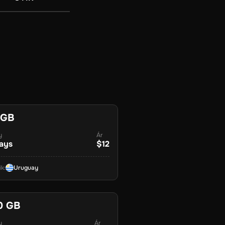
 GB
y
Ár
ays
$12
ik
:
Uruguay
0 GB
y
Ár