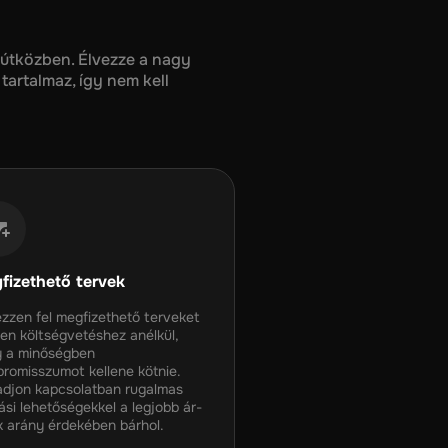
 útközben. Élvezze a nagy
tartalmaz, így nem kell
fizethető tervek
zzen fel megfizethető terveket
en költségvetéshez anélkül,
 a minőségben
romisszumot kellene kötnie.
djon kapcsolatban rugalmas
ási lehetőségekkel a legjobb ár-
k arány érdekében bárhol.