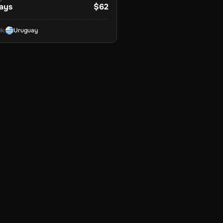
ays
$62
ik
:
Uruguay