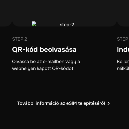
STEP 2
STEP
QR-kód beolvasása
Ind
Olvassa be az e-mailben vagy a
Kelle
webhelyen kapott QR-kódot
nélkü
További információ az eSIM telepítéséről