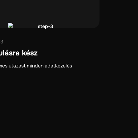
 3
ulásra kész
mes utazást minden adatkezelés
l