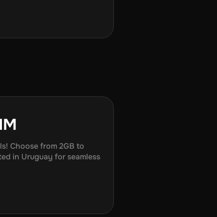
SIM
vels! Choose from 2GB to
ted in
Uruguay
for seamless