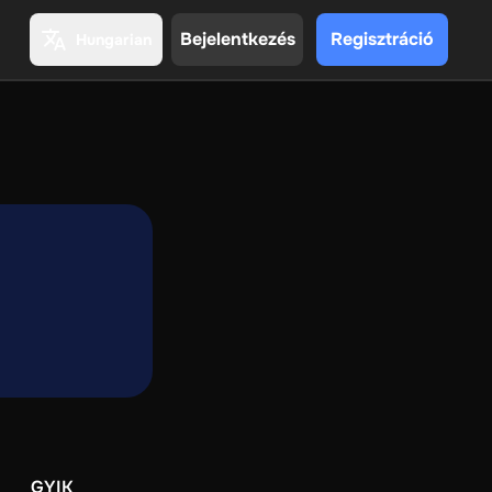
Bejelentkezés
Regisztráció
Hungarian
GYIK