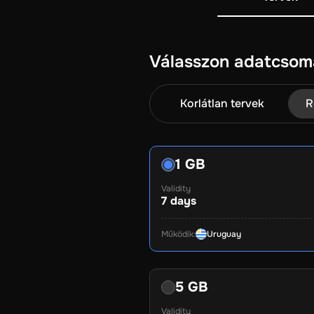
Válasszon adatcsom
Korlátlan tervek
R
1 GB
Validity
7
days
Működik
:
Uruguay
5 GB
Validity