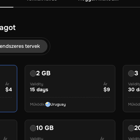
agot
endszeres tervek
2 GB
3
Ár
Validity
Ár
Validit
$4
15
days
$9
30
d
Működik
:
Uruguay
Működ
10 GB
2
Ár
Validity
Ár
Validit