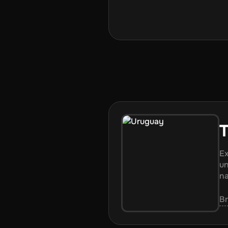
T
Ex
un
na
B