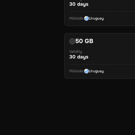
30
days
Működik
:
Uruguay
50 GB
Validity
30
days
Működik
:
Uruguay