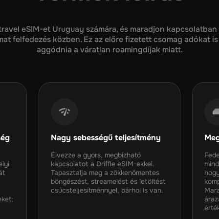
 travel eSIM-et Uruguay számára, és maradjon kapcsolatban
t felfedezés közben. Ez az előre fizetett csomag adókat is 
aggódnia a váratlan roamingdíjak miatt.
ség
Nagy sebességű teljesítmény
Meg
Élvezze a gyors, megbízható
Fede
lyi
kapcsolatot a Driffle eSIM-ekkel.
mind
át
Tapasztalja meg a zökkenőmentes
hogy
böngészést, streamelést és letöltést
komp
csúcsteljesítménnyel, bárhol is van.
Mara
eket;
áraz
érté