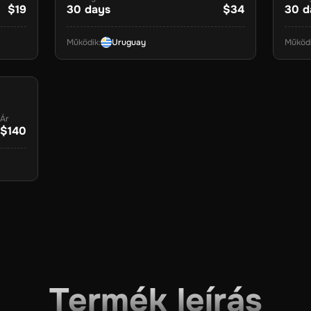
$19
30
days
$34
30
d
Működik
:
Uruguay
Működ
Ár
$140
Termék leírás