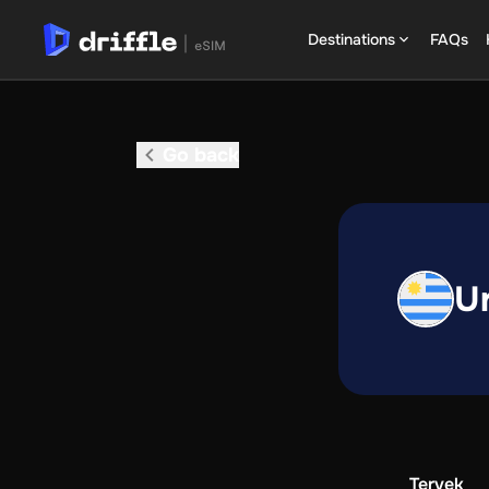
Destinations
FAQs
Go back
U
Tervek