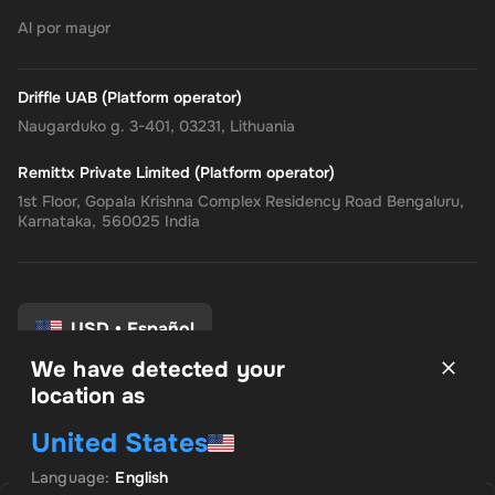
Al por mayor
Driffle UAB (Platform operator)
Naugarduko g. 3-401, 03231, Lithuania
Remittx Private Limited (Platform operator)
1st Floor, Gopala Krishna Complex Residency Road Bengaluru,
Karnataka, 560025 India
USD
•
Español
We have detected your
location as
Términos y condiciones
United States
política de privacidad
Politica de reembolso
Language
:
English
Preferencias de consentimiento