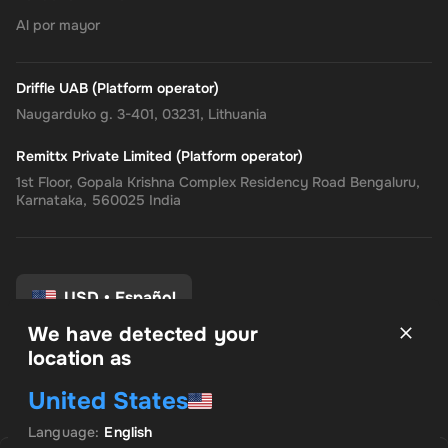
Al por mayor
Driffle UAB (Platform operator)
Naugarduko g. 3-401, 03231, Lithuania
Remittx Private Limited (Platform operator)
1st Floor, Gopala Krishna Complex Residency Road Bengaluru,
Karnataka, 560025 India
USD
•
Español
We have detected your
location as
Términos y condiciones
United States
política de privacidad
Politica de reembolso
Language
:
English
Preferencias de consentimiento