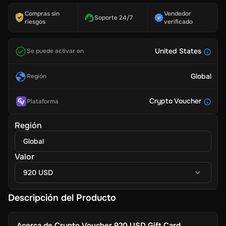
Compras sin
Vendedor
Soporte 24/7
riesgos
verificado
United States
Se puede activar en
Global
Región
Crypto Voucher
Plataforma
Región
Global
Valor
920 USD
Descripción del Producto
Acerca de
Crypto Voucher 920 USD Gift Card