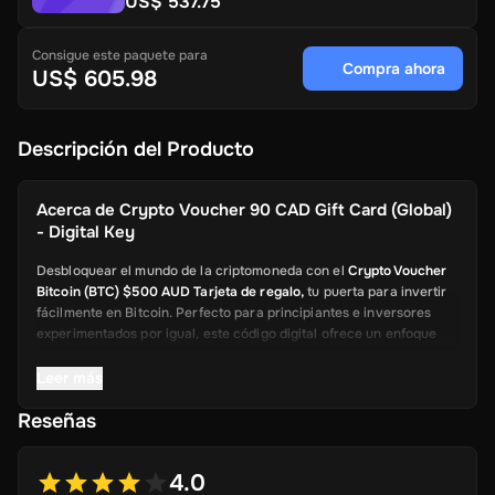
US$ 537.75
Consigue este paquete para
Compra ahora
US$ 605.98
Descripción del Producto
Acerca de
Crypto Voucher 90 CAD Gift Card (Global)
- Digital Key
Desbloquear el mundo de la criptomoneda con el
Crypto Voucher
Bitcoin (BTC) $500 AUD Tarjeta de regalo,
tu puerta para invertir
fácilmente en Bitcoin. Perfecto para principiantes e inversores
experimentados por igual, este código digital ofrece un enfoque
directo para comprar Bitcoin sin las complejidades de los
intercambios criptográficos tradicionales. Ideal como regalo o
Leer más
como una forma conveniente de aumentar sus propios activos
Reseñas
digitales, este vale proporciona flexibilidad y control sobre sus
inversiones de criptomoneda.
Características clave
4.0