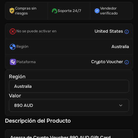
Compras sin
Vendedor
Soporte 24/7
riesgos
verificado
United States
No se puede activar en
Australia
Región
Crypto Voucher
Plataforma
Región
Australia
Valor
890 AUD
Descripción del Producto
Acerca de
Crypto Voucher 890 AUD Gift Card