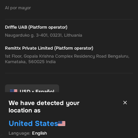
Al por mayor
Driffle UAB (Platform operator)
Naugarduko g. 3-401, 03231, Lithuania
Remittx Private Limited (Platform operator)
1st Floor, Gopala Krishna Complex Residency Road Bengaluru,
Karnataka, 560025 India
USD
•
Español
We have detected your
location as
Términos y condiciones
United States
política de privacidad
Politica de reembolso
Language
:
English
Preferencias de consentimiento