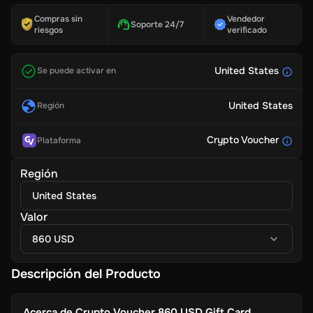
Compras sin
Vendedor
Soporte 24/7
riesgos
verificado
United States
Se puede activar en
United States
Región
Crypto Voucher
Plataforma
Región
United States
Valor
860 USD
Descripción del Producto
Acerca de
Crypto Voucher 860 USD Gift Card