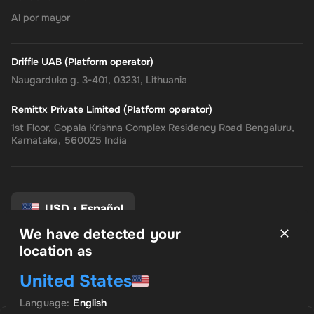
Al por mayor
Driffle UAB (Platform operator)
Naugarduko g. 3-401, 03231, Lithuania
Remittx Private Limited (Platform operator)
1st Floor, Gopala Krishna Complex Residency Road Bengaluru,
Karnataka, 560025 India
USD
•
Español
We have detected your
location as
Términos y condiciones
United States
política de privacidad
Politica de reembolso
Language
:
English
Preferencias de consentimiento