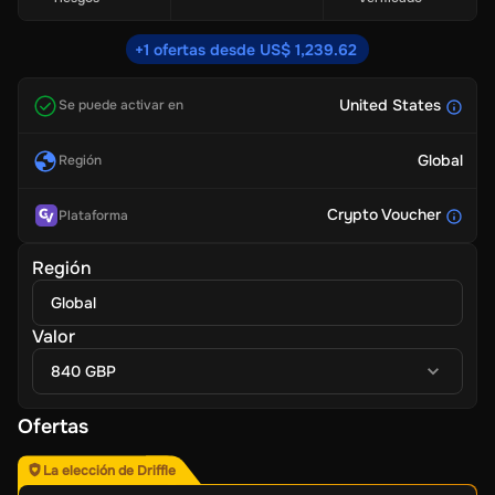
+1 ofertas desde US$ 1,239.62
United States
Se puede activar en
Global
Región
Crypto Voucher
Plataforma
Región
Global
Valor
840 GBP
Ofertas
La elección de Driffle