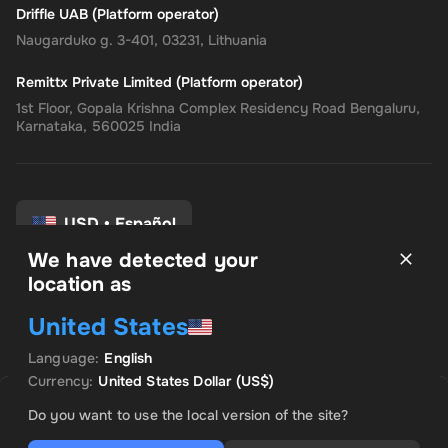
Driffle UAB (Platform operator)
Naugarduko g. 3-401, 03231, Lithuania
Remittx Private Limited (Platform operator)
1st Floor, Gopala Krishna Complex Residency Road Bengaluru,
Karnataka, 560025 India
USD
•
Español
We have detected your
location as
Términos y condiciones
United States
política de privacidad
Politica de reembolso
Language
:
English
Preferencias de consentimiento
Currency
:
United States Dollar
(US$)
VENDIDO POR INSTANT CODES
OFERTA DESTACADA
Do you want to use the local version of the site?
US$ 1,357.05