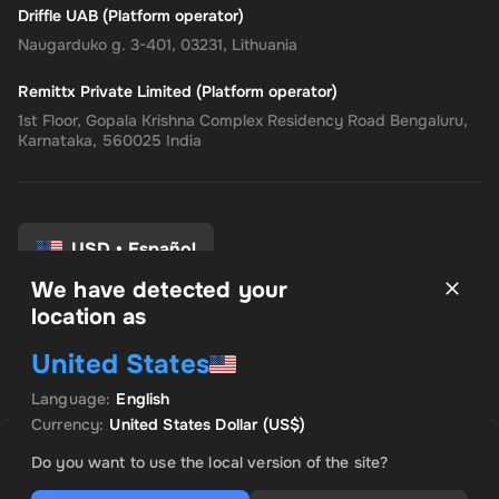
Driffle UAB (Platform operator)
Naugarduko g. 3-401, 03231, Lithuania
Remittx Private Limited (Platform operator)
1st Floor, Gopala Krishna Complex Residency Road Bengaluru,
Karnataka, 560025 India
USD
•
Español
We have detected your
location as
Términos y condiciones
United States
política de privacidad
Politica de reembolso
Language
:
English
Preferencias de consentimiento
Currency
:
United States Dollar
(US$)
VENDIDO POR INSTANT CODES
OFERTA DESTACADA
Do you want to use the local version of the site?
US$ 1,308.61