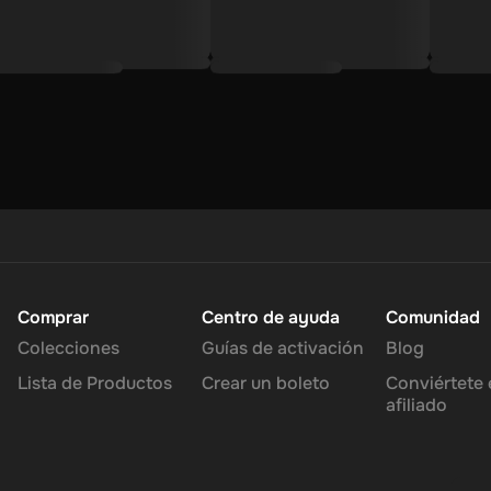
de identidad para cumplir con las regulaciones financieras (esto es
u vale será convertido a Bitcoin en el tipo de cambio actual y depos
itcoin (BTC) $500 AUD Tarjeta de regalo.
Fácil, seguro y derecho a
a
región.
Comprar
Centro de ayuda
Comunidad
Colecciones
Guías de activación
Blog
Lista de Productos
Crear un boleto
Conviértete 
afiliado