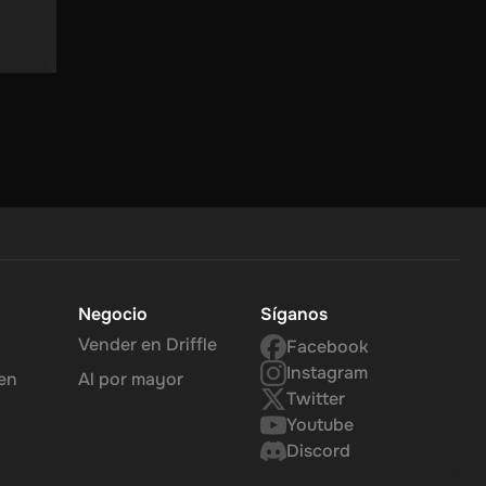
 un
itado
 su
Negocio
Síganos
Vender en Driffle
Facebook
Instagram
en
Al por mayor
Twitter
Youtube
Discord