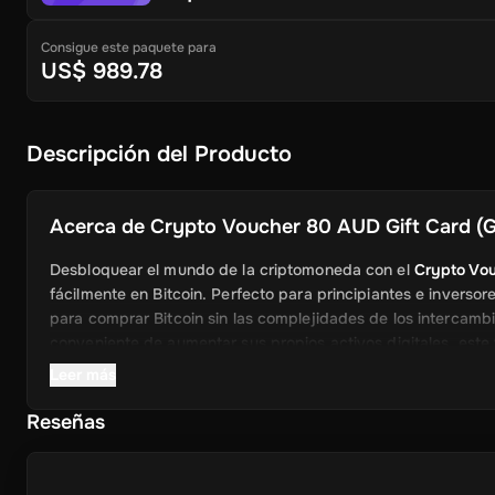
Consigue este paquete para
US$ 989.78
Descripción del Producto
Acerca de
Crypto Voucher 80 AUD Gift Card (Gl
Desbloquear el mundo de la criptomoneda con el
Crypto Vou
fácilmente en Bitcoin. Perfecto para principiantes e inversor
para comprar Bitcoin sin las complejidades de los intercamb
conveniente de aumentar sus propios activos digitales, este v
criptomoneda.
Leer más
Características clave
Reseñas
Instant Bitcoin Access
: Convierta rápidamente su
$500 
configuración de cartera cripto.