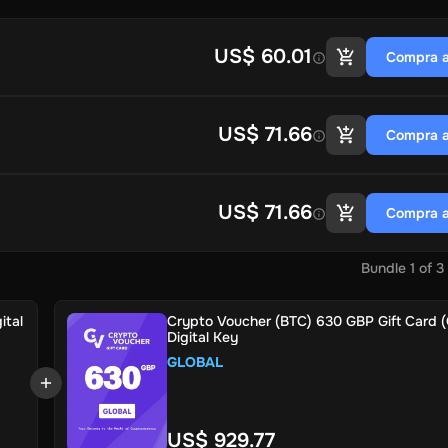
US$ 60.01
Compra a
US$ 71.66
Compra a
US$ 71.66
Compra a
Bundle
1
of
3
ital
Crypto Voucher (BTC) 630 GBP Gift Card (G
Digital Key
GLOBAL
US$ 929.77