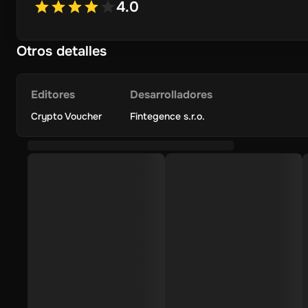
4.0
Transacciones seguras:
Cada vale está protegido con f
su inversión está asegurada.
Otros detalles
Flexible & Conveniente:
No es necesario para cuentas ba
cualquier momento, con sólo unos pocos clics.
Editores
Desarrolladores
Perfecto para regalos
: Hace un regalo reflexivo e inno
Crypto Voucher
invertir.
Fintegence s.r.o.
Sin cargos ocultos
: Estructura de tarifas transparentes
que pagas.
Cómo Redeem Your Crypto Voucher
Compra el Voucher:
Compra tu Crypto Voucher de un minor
Visite el Sitio de Redención:
Vaya al sitio web de Redenc
Introduzca su código:
Introduzca el código digital único
Crear/Iniciar sesión en su cuenta:
Si eres un nuevo usuar
simplemente iniciar sesión.