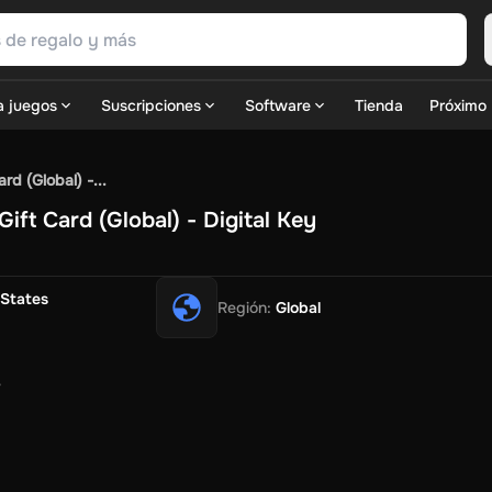
a juegos
Suscripciones
Software
Tienda
Próximo
do
PSN Games
GOG.com
Ubisoft Connect Games
Rockstar
Vie
d (Global) -...
Simulation
Sports
Strategy
TPS
Massively Multiplayer
FPS
Hack
ft Card (Global) - Digital Key
 Free Fire Diamonds
Fortnite V-Bucks
Minecraft: Minecoins
 Play
View All
ouse Flipper
Planet Zoo
Age of Empires
View All
Silent Hill F
G
 States
Región
:
Global
TL TV Now
Game World
Thalia
JB HI-FI
IMVU
Rakuten Kobo
OS
Primark
Zalando
Christ
Intersport
Tchibo
Otto
Kaufland
Penn
Dash
Uber Eats
Coles
BWS
Dan Murphy's
Hey You
Rappi
McDon
nt
Hotels.com
Uber
Webjet
TripGift
Accor
Flight Centre
Expedi
nstings Family
Foot Locker
Macpac
Centauro
Netshoes
Gap
Fa
Optik
Sephora
Blys
Endota
Nykaa
The Body Shop
Apollo Pha
epin
Rewarble
CashtoCode
JCB Premo
GoCash
Obucks
Paysaf