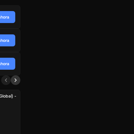
hora
hora
hora
lobal) -