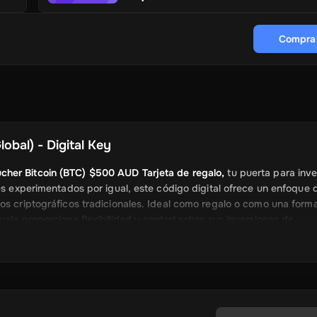
Compra
obal) - Digital Key
cher Bitcoin (BTC) $500 AUD Tarjeta de regalo,
tu puerta para inver
es experimentados por igual, este código digital ofrece un enfoque 
ios criptográficos tradicionales. Ideal como regalo o como una form
ale proporciona flexibilidad y control sobre sus inversiones de
AUD
en Bitcoin a tipos de cambio competitivos sin necesidad de un