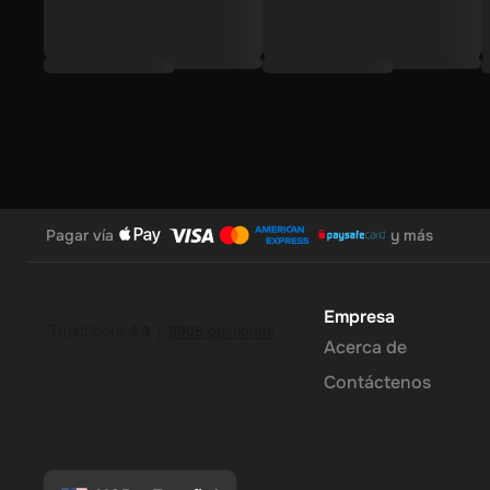
Verifique su identidad:
Complete una verificación rápida 
requisito de una sola vez).
Redeem y Depósito
: Una vez verificada, el importe de s
en su billetera.
Experimente el futuro de la inversión con el
Crypto Voucher B
alcance.
Nota
: Este código digital sólo se puede activar en el
Australi
Pagar vía
y más
Empresa
Acerca de
Contáctenos