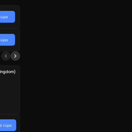
τώρα
τώρα
Kingdom)
ά τώρα