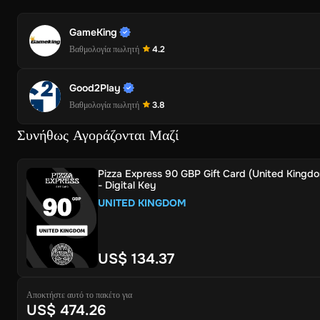
GameKing
Βαθμολογία πωλητή
4.2
Good2Play
Βαθμολογία πωλητή
3.8
Συνήθως Αγοράζονται Μαζί
Pizza Express 90 GBP Gift Card (United Kingd
- Digital Key
UNITED KINGDOM
US$ 134.37
Αποκτήστε αυτό το πακέτο για
US$ 474.26