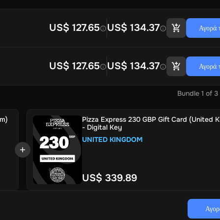
US$ 127.65
US$ 134.37
Αγορά 
US$ 127.65
US$ 134.37
Αγορά 
Bundle
1
of
3
om)
Pizza Express 230 GBP Gift Card (United 
- Digital Key
UNITED KINGDOM
US$ 339.89
Αγορ