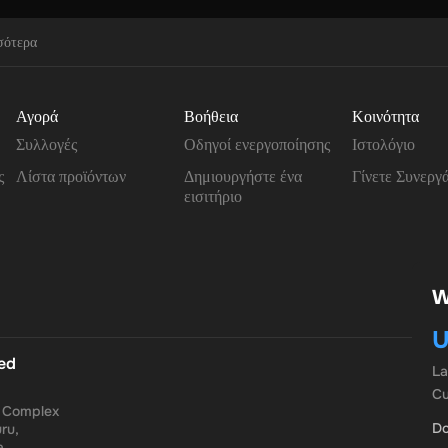
σότερα
Αγορά
Βοήθεια
Κοινότητα
Συλλογές
Οδηγοί ενεργοποίησης
Ιστολόγιο
ς
Λίστα προϊόντων
Δημιουργήστε ένα
Γίνετε Συνεργ
εισιτήριο
W
U
ted
L
Cu
a Complex
Do
ru,
a