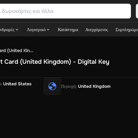
νδρομές
Λογισμικό
Κατάστημα
Ανερχόμενος
Συμπληρώμ
SN Games
GOG.com
Ubisoft Connect Games
Rockstar
View A
rd (United Kin...
ulation
Sports
Strategy
TPS
Massively Multiplayer
FPS
Hack & 
t Card (United Kingdom) - Digital Key
Free Fire Diamonds
Fortnite V-Bucks
Minecraft: Minecoins P
y
View All
ouse Flipper
Planet Zoo
Age of Empires
View All
Silent Hill F
G
ο
United States
Περιοχή
:
United Kingdom
V Now
Game World
Thalia
JB HI-FI
IMVU
Rakuten Kobo
Leve
OS
Primark
Zalando
Christ
Intersport
Tchibo
Otto
Kaufland
Pen
h
Uber Eats
Coles
BWS
Dan Murphy's
Hey You
Rappi
McDonald'
t
Hotels.com
Uber
Webjet
TripGift
Accor
Flight Centre
Expedia
ings Family
Foot Locker
Macpac
Centauro
Netshoes
Gap
Fast
tik
Sephora
Blys
Endota
Nykaa
The Body Shop
Apollo Pharm
ib
Flexepin
Rewarble
CashtoCode
JCB Premo
GoCash
Obucks