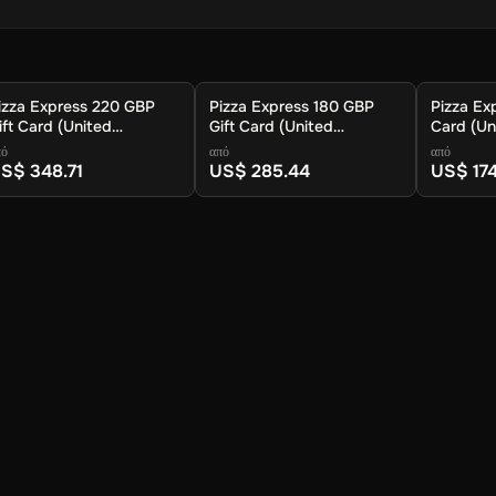
izza Express 220 GBP
Pizza Express 180 GBP
Pizza Ex
ift Card (United
Gift Card (United
Card (Un
ingdom) - Digital Key
Kingdom) - Digital Key
Digital K
πό
από
από
S$ 348.71
US$ 285.44
US$ 174